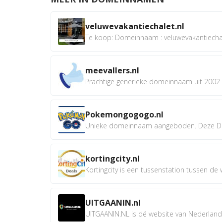
veluwevakantiechalet.nl
Te koop: Domeinnaam : veluwevakantiechale
meevallers.nl
Prachtige generieke domeinnaam uit 2002 e
Pokemongogogo.nl
Unieke domeinnaam aangeboden. Deze D
kortingcity.nl
Kortingcity is een tussenstation tussen de wi
UITGAANIN.nl
UITGAANIN.NL is dé website van Nederland w