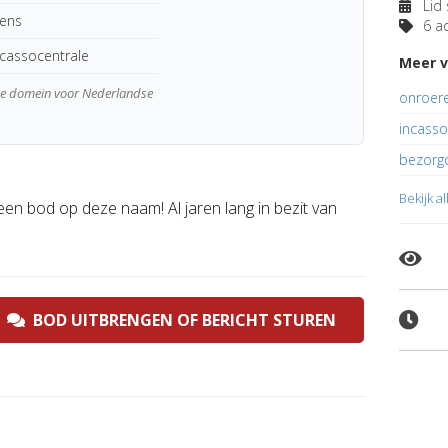
Lid 
kens
6 ad
ncassocentrale
Meer v
wde domein voor Nederlandse
onroere
incasso
bezorgc
Bekijk a
een bod op deze naam! Al jaren lang in bezit van
BOD UITBRENGEN OF BERICHT STUREN