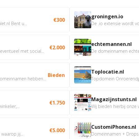
groningen.io
€300
t.nl Bent u...
De .io extensie wordt vo
echtemannen.nl
€2.000
ventueel met social...
De domeinnamen echtem
Toplocatie.nl
Bieden
omeinnamen hebben...
Topdomein Onroerendgoe
Magazijnstunts.nl
€1.750
nkelier,...
Wij bieden hierbij onze
CustomiPhones.nl
€5.000
aarop jij...
Domeinnamen + Dropship