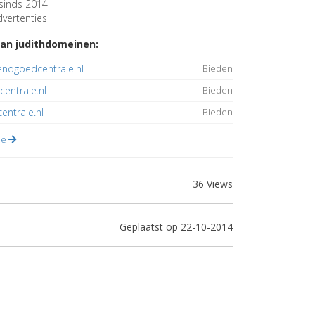
sinds 2014
vertenties
an judithdomeinen:
ndgoedcentrale.nl
Bieden
centrale.nl
Bieden
entrale.nl
Bieden
lle
36 Views
Geplaatst op 22-10-2014