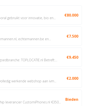
€80.000
oral gebruikt voor innovatie, bio en...
€7.500
annen.nl, echtemannen.be en...
€9.450
dbranche: TOPLOCATIE.nl Betreft:...
€2.000
 volledig werkende webshop aan ivm...
Bieden
 leverancier CustomiPhones.nl €350...