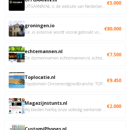
€5.000
UITGAANIN.NL is dé website van Nederland waarop jij...
groningen.io
€80.000
De .io extensie wordt vooral gebruikt voor innovatie, bio en...
echtemannen.nl
€7.500
De domeinnamen echtemannen.nl, echtemannen.be en...
Toplocatie.nl
€9.450
Topdomein Onroerendgoedbranche: TOPLOCATIE.nl Betreft:...
Magazijnstunts.nl
€2.000
Wij bieden hierbij onze volledig werkende webshop aan ivm...
CustomiPhones.nl