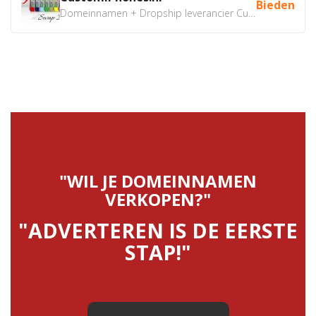
Bieden
Domeinnamen + Dropship leverancier CustomiPhones.nl €350...
"WIL JE DOMEINNAMEN
VERKOPEN?"
"ADVERTEREN IS DE EERSTE
STAP!"