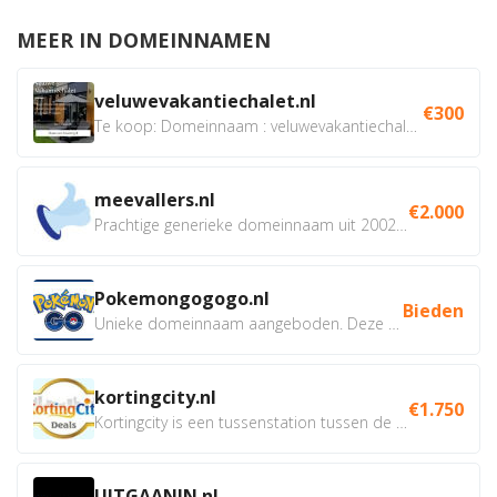
MEER IN DOMEINNAMEN
veluwevakantiechalet.nl
€300
Te koop: Domeinnaam : veluwevakantiechalet.nl Bent u...
meevallers.nl
€2.000
Prachtige generieke domeinnaam uit 2002 eventueel met social...
Pokemongogogo.nl
Bieden
Unieke domeinnaam aangeboden. Deze Domeinnamen hebben...
kortingcity.nl
€1.750
Kortingcity is een tussenstation tussen de winkelier,...
UITGAANIN.nl