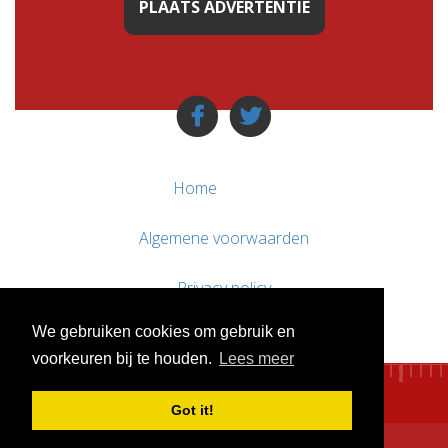
PLAATS ADVERTENTIE
Home
Algemene voorwaarden
Privacy policy
We gebruiken cookies om gebruik en
Contact / Support
voorkeuren bij te houden.
Lees meer
Got it!