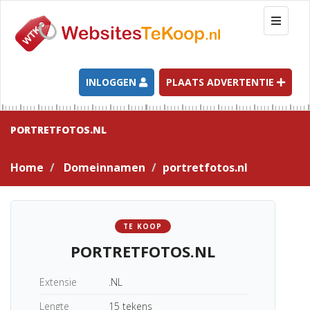
T
o
g
g
l
INLOGGEN
PLAATS ADVERTENTIE
e
n
a
PORTRETFOTOS.NL
v
i
Home
Domeinnamen
portretfotos.nl
g
a
t
i
TE KOOP
o
PORTRETFOTOS.NL
n
Extensie
.NL
Lengte
15 tekens