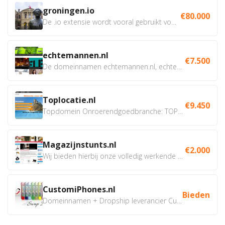
groningen.io
€80.000
De .io extensie wordt vooral gebruikt voor innovatie, bio en...
echtemannen.nl
€7.500
De domeinnamen echtemannen.nl, echtemannen.be en...
Toplocatie.nl
€9.450
Topdomein Onroerendgoedbranche: TOPLOCATIE.nl Betreft:...
Magazijnstunts.nl
€2.000
Wij bieden hierbij onze volledig werkende webshop aan ivm...
CustomiPhones.nl
Bieden
Domeinnamen + Dropship leverancier CustomiPhones.nl €350...