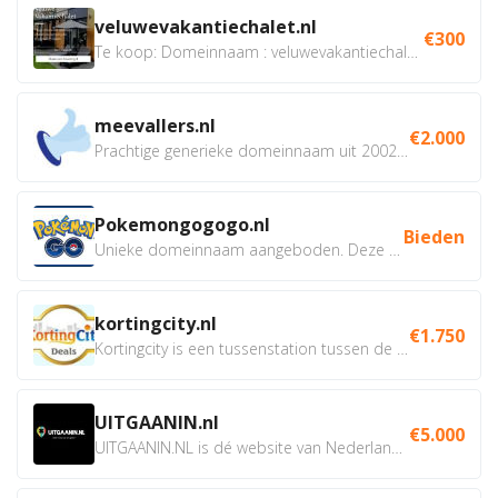
veluwevakantiechalet.nl
€300
Te koop: Domeinnaam : veluwevakantiechalet.nl Bent u...
meevallers.nl
€2.000
Prachtige generieke domeinnaam uit 2002 eventueel met social...
Pokemongogogo.nl
Bieden
Unieke domeinnaam aangeboden. Deze Domeinnamen hebben...
kortingcity.nl
€1.750
Kortingcity is een tussenstation tussen de winkelier,...
UITGAANIN.nl
€5.000
UITGAANIN.NL is dé website van Nederland waarop jij...