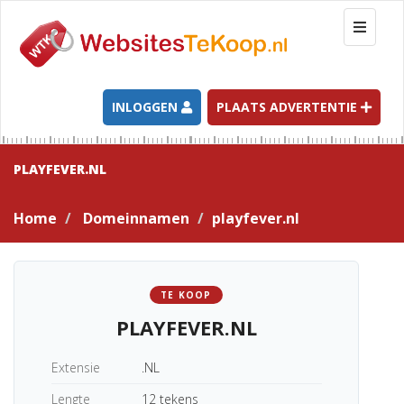
T
o
g
g
l
INLOGGEN
PLAATS ADVERTENTIE
e
n
a
PLAYFEVER.NL
v
i
Home
Domeinnamen
playfever.nl
g
a
t
i
TE KOOP
o
PLAYFEVER.NL
n
Extensie
.NL
Lengte
12 tekens