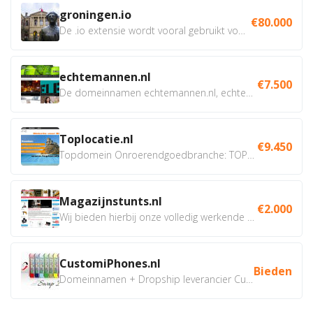
groningen.io
€80.000
De .io extensie wordt vooral gebruikt voor innovatie, bio en...
echtemannen.nl
€7.500
De domeinnamen echtemannen.nl, echtemannen.be en...
Toplocatie.nl
€9.450
Topdomein Onroerendgoedbranche: TOPLOCATIE.nl Betreft:...
Magazijnstunts.nl
€2.000
Wij bieden hierbij onze volledig werkende webshop aan ivm...
CustomiPhones.nl
Bieden
Domeinnamen + Dropship leverancier CustomiPhones.nl €350...