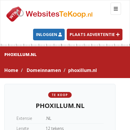
T
o
g
g
l
INLOGGEN
PLAATS ADVERTENTIE
e
n
a
PHOXILLUM.NL
v
i
Home
Domeinnamen
phoxillum.nl
g
a
t
i
TE KOOP
o
PHOXILLUM.NL
n
Extensie
.NL
Lengte
12 tekens