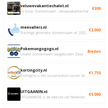
veluwevakantiechalet.nl
€300
Te koop: Domeinnaam : veluwevakantiechalet.nl Bent u...
meevallers.nl
€2.000
Prachtige generieke domeinnaam uit 2002 eventueel met social...
Pokemongogogo.nl
Bieden
Unieke domeinnaam aangeboden. Deze Domeinnamen hebben...
kortingcity.nl
€1.750
Kortingcity is een tussenstation tussen de winkelier,...
UITGAANIN.nl
€5.000
UITGAANIN.NL is dé website van Nederland waarop jij...