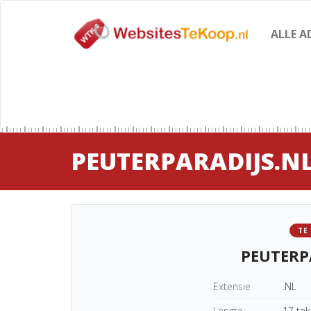
ALLE A
PEUTERPARADIJS.N
TE
PEUTERP
Extensie
.NL
Lengte
17 te