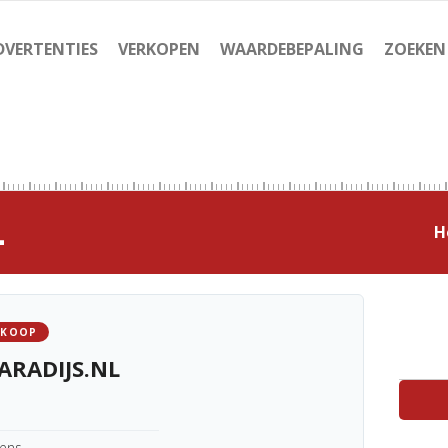
DVERTENTIES
VERKOPEN
WAARDEBEPALING
ZOEKEN
L
H
 KOOP
ARADIJS.NL
kens