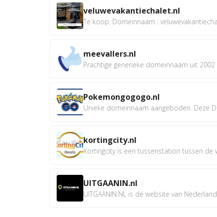
veluwevakantiechalet.nl
Te koop: Domeinnaam : veluwevakantiechale
meevallers.nl
Prachtige generieke domeinnaam uit 2002 e
Pokemongogogo.nl
Unieke domeinnaam aangeboden. Deze D
kortingcity.nl
Kortingcity is een tussenstation tussen de wi
UITGAANIN.nl
UITGAANIN.NL is dé website van Nederland w