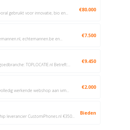
€80.000
oral gebruikt voor innovatie, bio en...
€7.500
annen.nl, echtemannen.be en...
€9.450
dbranche: TOPLOCATIE.nl Betreft:...
€2.000
 volledig werkende webshop aan ivm...
Bieden
 leverancier CustomiPhones.nl €350...