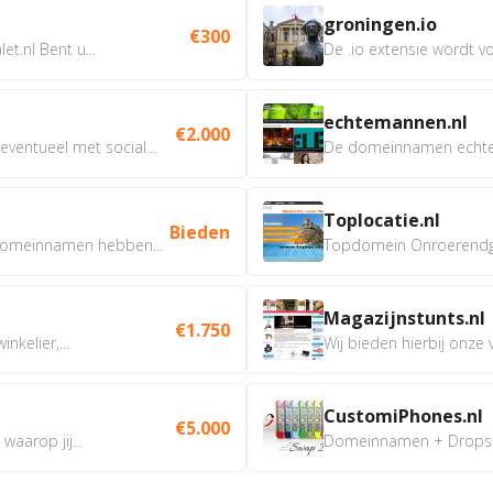
groningen.io
€300
t.nl Bent u...
De .io extensie wordt vo
echtemannen.nl
€2.000
ventueel met social...
De domeinnamen echtem
Toplocatie.nl
Bieden
omeinnamen hebben...
Topdomein Onroerendgoe
Magazijnstunts.nl
€1.750
nkelier,...
Wij bieden hierbij onze
CustomiPhones.nl
€5.000
aarop jij...
Domeinnamen + Dropship