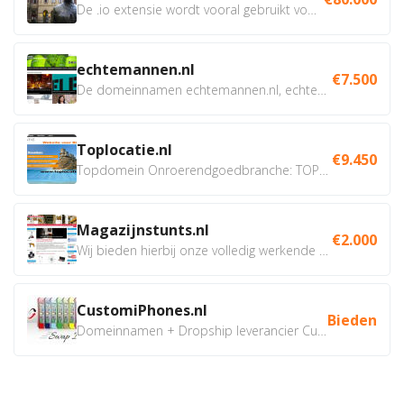
De .io extensie wordt vooral gebruikt voor innovatie, bio en...
echtemannen.nl
€7.500
De domeinnamen echtemannen.nl, echtemannen.be en...
Toplocatie.nl
€9.450
Topdomein Onroerendgoedbranche: TOPLOCATIE.nl Betreft:...
Magazijnstunts.nl
€2.000
Wij bieden hierbij onze volledig werkende webshop aan ivm...
CustomiPhones.nl
Bieden
Domeinnamen + Dropship leverancier CustomiPhones.nl €350...