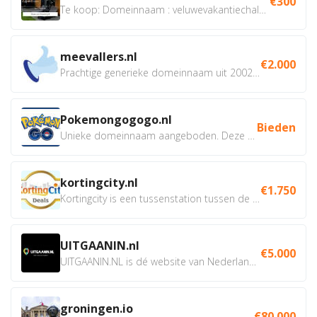
€300
Te koop: Domeinnaam : veluwevakantiechalet.nl Bent u...
meevallers.nl
€2.000
Prachtige generieke domeinnaam uit 2002 eventueel met social...
Pokemongogogo.nl
Bieden
Unieke domeinnaam aangeboden. Deze Domeinnamen hebben...
kortingcity.nl
€1.750
Kortingcity is een tussenstation tussen de winkelier,...
UITGAANIN.nl
€5.000
UITGAANIN.NL is dé website van Nederland waarop jij...
groningen.io
€80.000