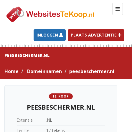
T
o
g
g
l
INLOGGEN
PLAATS ADVERTENTIE
e
n
a
PEESBESCHERMER.NL
v
i
Home
Domeinnamen
peesbeschermer.nl
g
a
t
i
TE KOOP
o
PEESBESCHERMER.NL
n
Extensie
.NL
Lengte
17 tekens