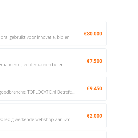
€80.000
oral gebruikt voor innovatie, bio en...
€7.500
annen.nl, echtemannen.be en...
€9.450
dbranche: TOPLOCATIE.nl Betreft:...
€2.000
 volledig werkende webshop aan ivm...