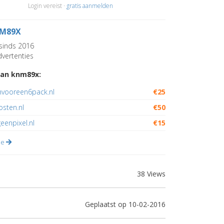
Login vereist ·
gratis aanmelden
M89X
sinds 2016
vertenties
van knm89x:
vooreen6pack.nl
€25
osten.nl
€50
eenpixel.nl
€15
lle
38 Views
Geplaatst op 10-02-2016