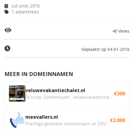
Lid sinds 2016
1 advertenties
40 Views
Geplaatst op 04-01-2016
MEER IN DOMEINNAMEN
veluwevakantiechalet.nl
€300
Te koop: Domeinnaam : veluwevakantiechalet.nl Bent u...
meevallers.nl
€2.000
Prachtige generieke domeinnaam uit 2002 eventueel met social...