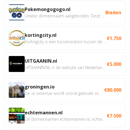
Pokemongogogo.nl
Bieden
Unieke domeinnaam aangeboden. Deze Domeinnamen hebben...
kortingcity.nl
€1.750
Kortingcity is een tussenstation tussen de winkelier,...
UITGAANIN.nl
€5.000
UITGAANIN.NL is dé website van Nederland waarop jij...
groningen.io
€80.000
De .io extensie wordt vooral gebruikt voor innovatie, bio en...
echtemannen.nl
€7.500
De domeinnamen echtemannen.nl, echtemannen.be en...