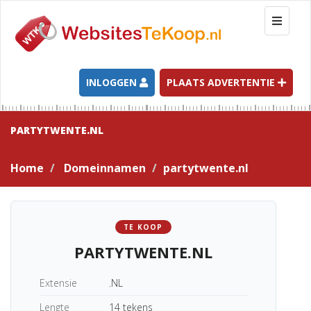
T
o
g
g
l
INLOGGEN
PLAATS ADVERTENTIE
e
n
a
PARTYTWENTE.NL
v
i
Home
Domeinnamen
partytwente.nl
g
a
t
i
TE KOOP
o
PARTYTWENTE.NL
n
Extensie
.NL
Lengte
14 tekens