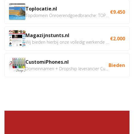
Toplocatie.nl
€9.450
Topdomein Onroerendgoedbranche: TOPLOCATIE.nl Betreft:...
Magazijnstunts.nl
€2.000
Wij bieden hierbij onze volledig werkende webshop aan ivm...
CustomiPhones.nl
Bieden
Domeinnamen + Dropship leverancier CustomiPhones.nl €350...