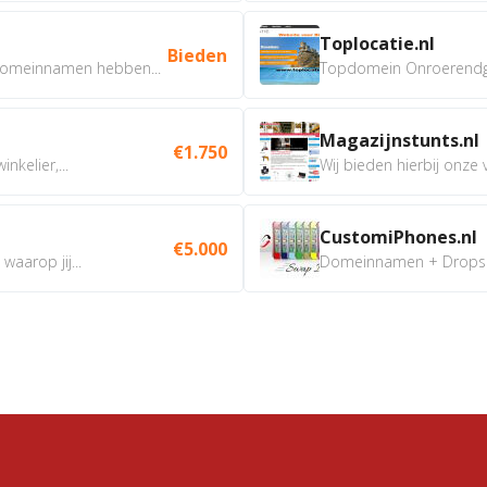
Toplocatie.nl
Bieden
omeinnamen hebben...
Topdomein Onroerendgoe
Magazijnstunts.nl
€1.750
nkelier,...
Wij bieden hierbij onze
CustomiPhones.nl
€5.000
aarop jij...
Domeinnamen + Dropship