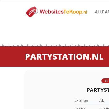
ALLE A
PARTYSTATION.NL
TE
PARTYS
Extensie
.NL
Lengte
15 te