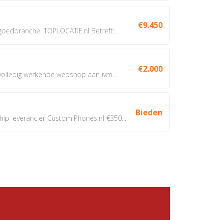
€9.450
dbranche: TOPLOCATIE.nl Betreft:...
€2.000
 volledig werkende webshop aan ivm...
Bieden
 leverancier CustomiPhones.nl €350...