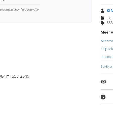
wde domein voor Nederlandse
KI
Lid 
558 
Meer v
bestcon
chipsele
stapook
Bekijk a
84.m1558.l2649