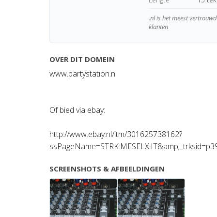
.nl is het meest vertrou
klanten
OVER DIT DOMEIN
www.partystation.nl
Of bied via ebay:
http://www.ebay.nl/itm/301625738162?
ssPageName=STRK:MESELX:IT&amp;_trksid=p39
SCREENSHOTS & AFBEELDINGEN