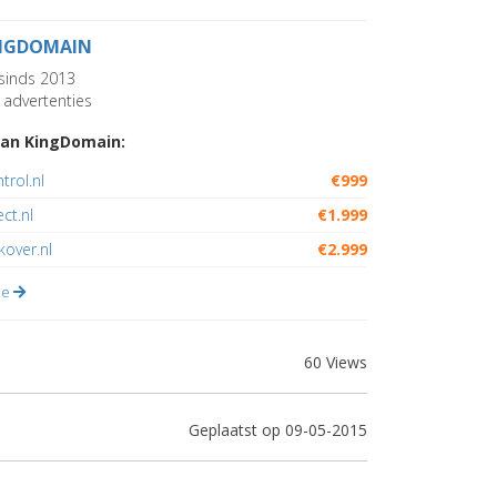
NGDOMAIN
sinds 2013
advertenties
an KingDomain:
trol.nl
€999
ct.nl
€1.999
over.nl
€2.999
lle
60 Views
Geplaatst op 09-05-2015