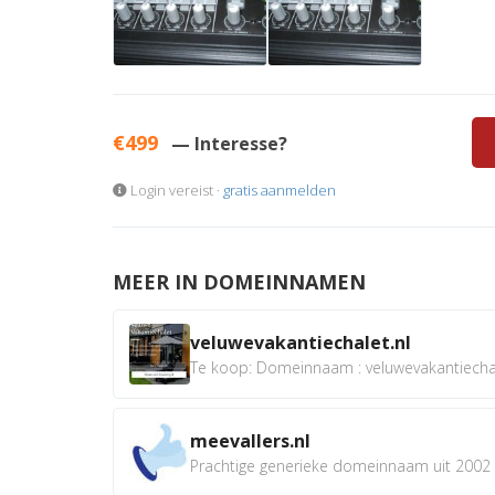
€499
— Interesse?
Login vereist ·
gratis aanmelden
MEER IN DOMEINNAMEN
veluwevakantiechalet.nl
Te koop: Domeinnaam : veluwevakantiechale
meevallers.nl
Prachtige generieke domeinnaam uit 2002 e