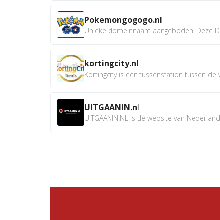
Pokemongogogo.nl
Unieke domeinnaam aangeboden. Deze D
kortingcity.nl
Kortingcity is een tussenstation tussen de wi
UITGAANIN.nl
UITGAANIN.NL is dé website van Nederland w