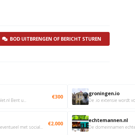
BOD UITBRENGEN OF BERICHT STUREN
groningen.io
€300
t.nl Bent u...
De .io extensie wordt vo
echtemannen.nl
€2.000
ventueel met social...
De domeinnamen echtem