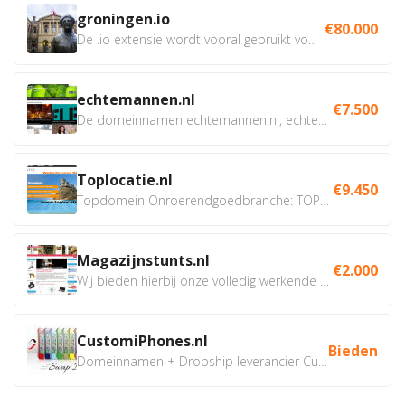
groningen.io
€80.000
De .io extensie wordt vooral gebruikt voor innovatie, bio en...
echtemannen.nl
€7.500
De domeinnamen echtemannen.nl, echtemannen.be en...
Toplocatie.nl
€9.450
Topdomein Onroerendgoedbranche: TOPLOCATIE.nl Betreft:...
Magazijnstunts.nl
€2.000
Wij bieden hierbij onze volledig werkende webshop aan ivm...
CustomiPhones.nl
Bieden
Domeinnamen + Dropship leverancier CustomiPhones.nl €350...