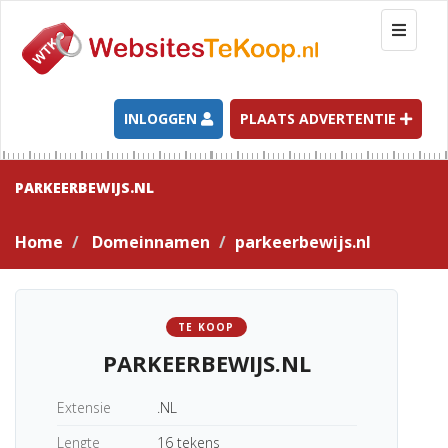
T
o
g
g
l
INLOGGEN
PLAATS ADVERTENTIE
e
n
a
PARKEERBEWIJS.NL
v
i
Home
Domeinnamen
parkeerbewijs.nl
g
a
t
i
TE KOOP
o
PARKEERBEWIJS.NL
n
Extensie
.NL
Lengte
16 tekens