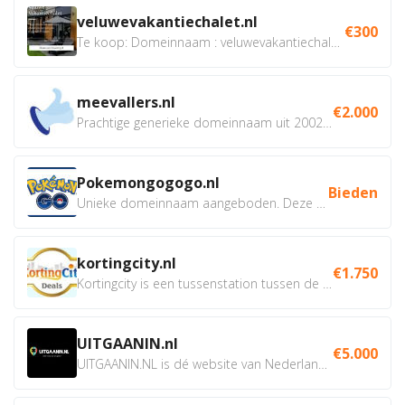
veluwevakantiechalet.nl
€300
Te koop: Domeinnaam : veluwevakantiechalet.nl Bent u...
meevallers.nl
€2.000
Prachtige generieke domeinnaam uit 2002 eventueel met social...
Pokemongogogo.nl
Bieden
Unieke domeinnaam aangeboden. Deze Domeinnamen hebben...
kortingcity.nl
€1.750
Kortingcity is een tussenstation tussen de winkelier,...
UITGAANIN.nl
€5.000
UITGAANIN.NL is dé website van Nederland waarop jij...