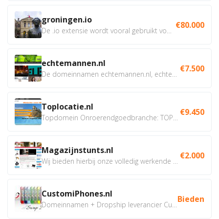
groningen.io
€80.000
De .io extensie wordt vooral gebruikt voor innovatie, bio en...
echtemannen.nl
€7.500
De domeinnamen echtemannen.nl, echtemannen.be en...
Toplocatie.nl
€9.450
Topdomein Onroerendgoedbranche: TOPLOCATIE.nl Betreft:...
Magazijnstunts.nl
€2.000
Wij bieden hierbij onze volledig werkende webshop aan ivm...
CustomiPhones.nl
Bieden
Domeinnamen + Dropship leverancier CustomiPhones.nl €350...