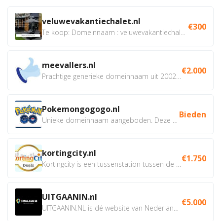
veluwevakantiechalet.nl
€300
Te koop: Domeinnaam : veluwevakantiechalet.nl Bent u...
meevallers.nl
€2.000
Prachtige generieke domeinnaam uit 2002 eventueel met social...
Pokemongogogo.nl
Bieden
Unieke domeinnaam aangeboden. Deze Domeinnamen hebben...
kortingcity.nl
€1.750
Kortingcity is een tussenstation tussen de winkelier,...
UITGAANIN.nl
€5.000
UITGAANIN.NL is dé website van Nederland waarop jij...