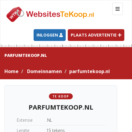
T
o
g
g
l
INLOGGEN
PLAATS ADVERTENTIE
e
n
a
PARFUMTEKOOP.NL
v
i
Home
Domeinnamen
parfumtekoop.nl
g
a
t
i
TE KOOP
o
PARFUMTEKOOP.NL
n
Extensie
.NL
Lengte
15 tekens