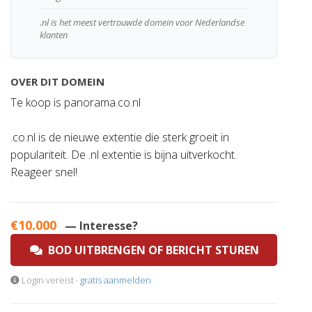
.nl is het meest vertrouwde domein voor Nederlandse
klanten
OVER DIT DOMEIN
Te koop is panorama.co.nl
.co.nl is de nieuwe extentie die sterk groeit in
populariteit. De .nl extentie is bijna uitverkocht.
Reageer snel!
€10.000
— Interesse?
BOD UITBRENGEN OF BERICHT STUREN
Login vereist ·
gratis aanmelden