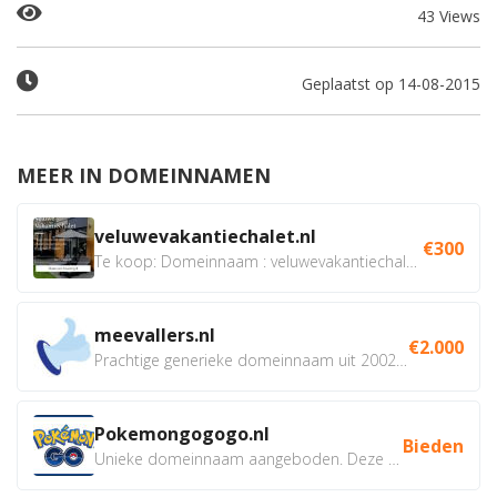
43 Views
Geplaatst op 14-08-2015
MEER IN DOMEINNAMEN
veluwevakantiechalet.nl
€300
Te koop: Domeinnaam : veluwevakantiechalet.nl Bent u...
meevallers.nl
€2.000
Prachtige generieke domeinnaam uit 2002 eventueel met social...
Pokemongogogo.nl
Bieden
Unieke domeinnaam aangeboden. Deze Domeinnamen hebben...