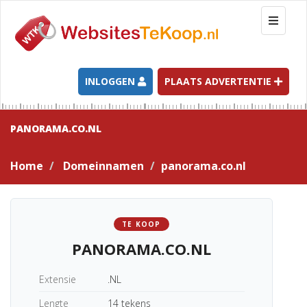
T
o
g
g
l
INLOGGEN
PLAATS ADVERTENTIE
e
n
a
PANORAMA.CO.NL
v
i
Home
Domeinnamen
panorama.co.nl
g
a
t
i
TE KOOP
o
PANORAMA.CO.NL
n
Extensie
.NL
Lengte
14 tekens