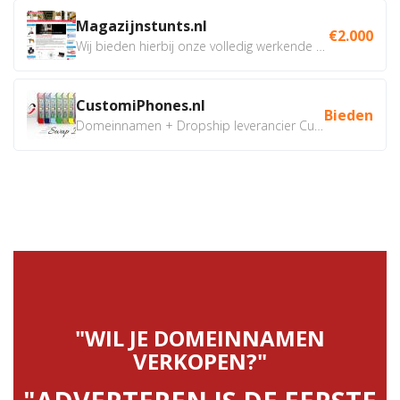
Magazijnstunts.nl
€2.000
Wij bieden hierbij onze volledig werkende webshop aan ivm...
CustomiPhones.nl
Bieden
Domeinnamen + Dropship leverancier CustomiPhones.nl €350...
"WIL JE DOMEINNAMEN
VERKOPEN?"