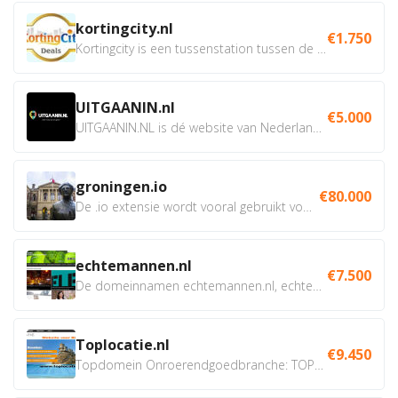
kortingcity.nl
€1.750
Kortingcity is een tussenstation tussen de winkelier,...
UITGAANIN.nl
€5.000
UITGAANIN.NL is dé website van Nederland waarop jij...
groningen.io
€80.000
De .io extensie wordt vooral gebruikt voor innovatie, bio en...
echtemannen.nl
€7.500
De domeinnamen echtemannen.nl, echtemannen.be en...
Toplocatie.nl
€9.450
Topdomein Onroerendgoedbranche: TOPLOCATIE.nl Betreft:...