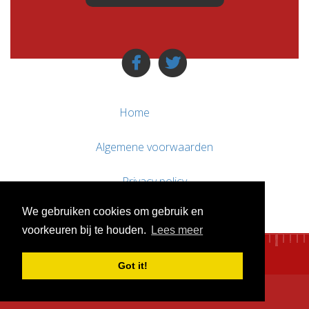
Home
Algemene voorwaarden
Privacy policy
We gebruiken cookies om gebruik en
Contact / Support
voorkeuren bij te houden.
Lees meer
Got it!
© WebsitesTeKoop.nl 2010 - 2026