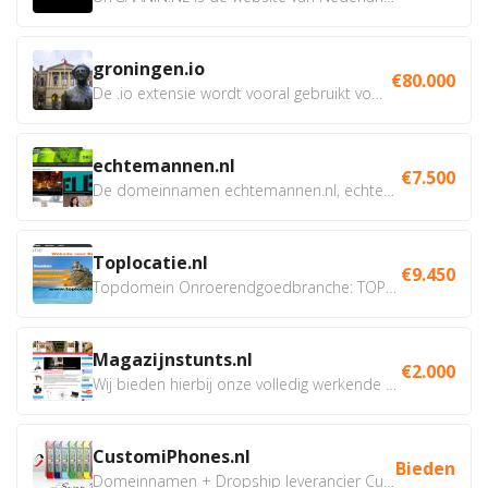
groningen.io
€80.000
De .io extensie wordt vooral gebruikt voor innovatie, bio en...
echtemannen.nl
€7.500
De domeinnamen echtemannen.nl, echtemannen.be en...
Toplocatie.nl
€9.450
Topdomein Onroerendgoedbranche: TOPLOCATIE.nl Betreft:...
Magazijnstunts.nl
€2.000
Wij bieden hierbij onze volledig werkende webshop aan ivm...
CustomiPhones.nl
Bieden
Domeinnamen + Dropship leverancier CustomiPhones.nl €350...