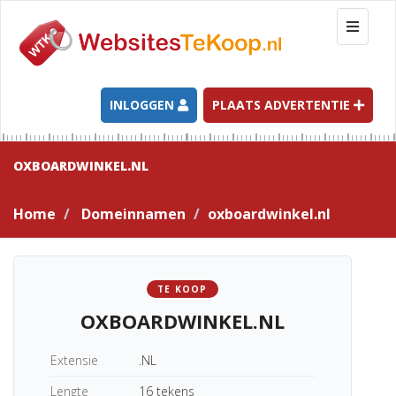
T
o
g
g
l
INLOGGEN
PLAATS ADVERTENTIE
e
n
a
OXBOARDWINKEL.NL
v
i
Home
Domeinnamen
oxboardwinkel.nl
g
a
t
i
TE KOOP
o
OXBOARDWINKEL.NL
n
Extensie
.NL
Lengte
16 tekens