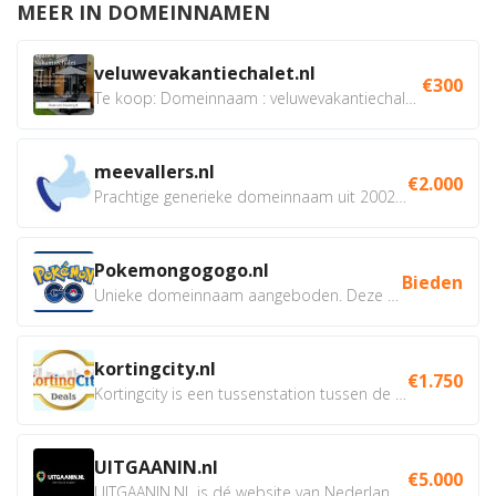
MEER IN DOMEINNAMEN
veluwevakantiechalet.nl
€300
Te koop: Domeinnaam : veluwevakantiechalet.nl Bent u...
meevallers.nl
€2.000
Prachtige generieke domeinnaam uit 2002 eventueel met social...
Pokemongogogo.nl
Bieden
Unieke domeinnaam aangeboden. Deze Domeinnamen hebben...
kortingcity.nl
€1.750
Kortingcity is een tussenstation tussen de winkelier,...
UITGAANIN.nl
€5.000
UITGAANIN.NL is dé website van Nederland waarop jij...