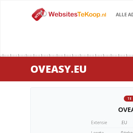
ALLE A
OVEASY.EU
TE
OVE
Extensie
.EU
Lengte
9 tek