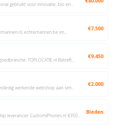
€80.000
oral gebruikt voor innovatie, bio en...
€7.500
annen.nl, echtemannen.be en...
€9.450
dbranche: TOPLOCATIE.nl Betreft:...
€2.000
 volledig werkende webshop aan ivm...
Bieden
 leverancier CustomiPhones.nl €350...