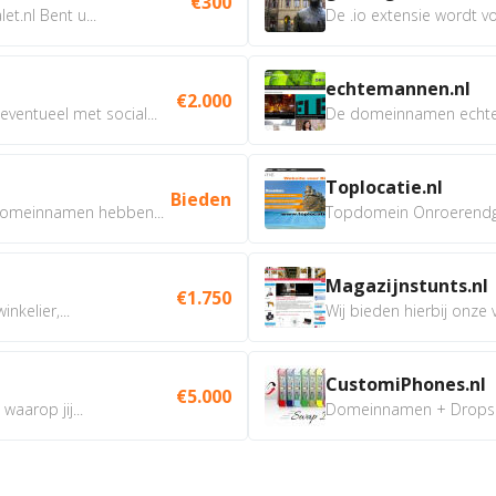
€300
t.nl Bent u...
De .io extensie wordt vo
echtemannen.nl
€2.000
ventueel met social...
De domeinnamen echtem
Toplocatie.nl
Bieden
omeinnamen hebben...
Topdomein Onroerendgoe
Magazijnstunts.nl
€1.750
nkelier,...
Wij bieden hierbij onze
CustomiPhones.nl
€5.000
aarop jij...
Domeinnamen + Dropship