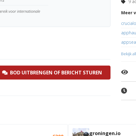
9 ad
reik voor internationale
Meer v
crucial
apphau
appsea
Bekijk a
BOD UITBRENGEN OF BERICHT STUREN
groningen.io