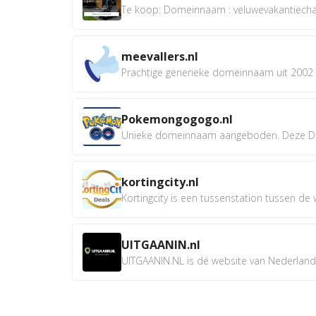
Te koop: Domeinnaam : veluwevakantiechale
meevallers.nl
Prachtige generieke domeinnaam uit 2002 e
Pokemongogogo.nl
Unieke domeinnaam aangeboden. Deze D
kortingcity.nl
Kortingcity is een tussenstation tussen de wi
UITGAANIN.nl
UITGAANIN.NL is dé website van Nederland w