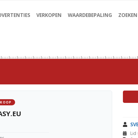
DVERTENTIES
VERKOPEN
WAARDEBEPALING
ZOEKEN
 KOOP
ASY.EU
SV
Lid 
ens