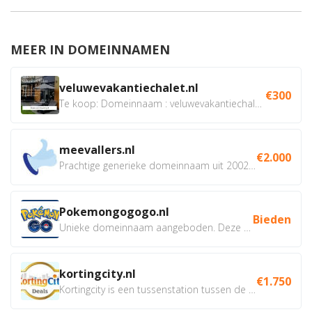
MEER IN DOMEINNAMEN
veluwevakantiechalet.nl
€300
Te koop: Domeinnaam : veluwevakantiechalet.nl Bent u...
meevallers.nl
€2.000
Prachtige generieke domeinnaam uit 2002 eventueel met social...
Pokemongogogo.nl
Bieden
Unieke domeinnaam aangeboden. Deze Domeinnamen hebben...
kortingcity.nl
€1.750
Kortingcity is een tussenstation tussen de winkelier,...