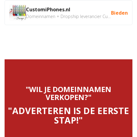
CustomiPhones.nl
Bieden
Domeinnamen + Dropship leverancier CustomiPhones.nl €350...
"WIL JE DOMEINNAMEN
VERKOPEN?"
"ADVERTEREN IS DE EERSTE
STAP!"