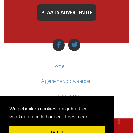
PLAATS ADVERTENTIE
Home
Algemene voorwaarden
Privacy policy
We gebruiken cookies om gebruik en
Contact / Support
voorkeuren bij te houden.
Lees meer
Got it!