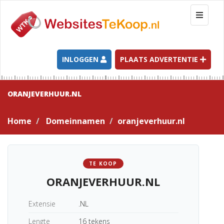
T
o
g
g
l
INLOGGEN
PLAATS ADVERTENTIE
e
n
a
ORANJEVERHUUR.NL
v
i
Home
Domeinnamen
oranjeverhuur.nl
g
a
t
i
TE KOOP
o
ORANJEVERHUUR.NL
n
Extensie
.NL
Lengte
16 tekens