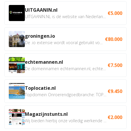
UITGAANIN.nl
€5.000
UITGAANIN.NL is dé website van Nederland waarop jij...
groningen.io
€80.000
De .io extensie wordt vooral gebruikt voor innovatie, bio en...
echtemannen.nl
€7.500
De domeinnamen echtemannen.nl, echtemannen.be en...
Toplocatie.nl
€9.450
Topdomein Onroerendgoedbranche: TOPLOCATIE.nl Betreft:...
Magazijnstunts.nl
€2.000
Wij bieden hierbij onze volledig werkende webshop aan ivm...