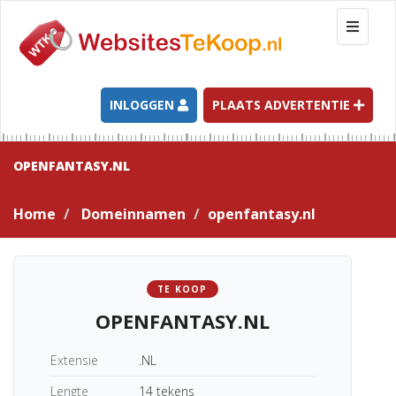
T
o
g
g
l
INLOGGEN
PLAATS ADVERTENTIE
e
n
a
OPENFANTASY.NL
v
i
Home
Domeinnamen
openfantasy.nl
g
a
t
i
TE KOOP
o
OPENFANTASY.NL
n
Extensie
.NL
Lengte
14 tekens