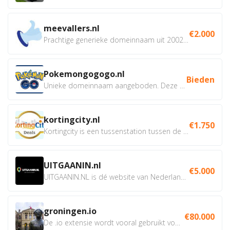
meevallers.nl
€2.000
Prachtige generieke domeinnaam uit 2002 eventueel met social...
Pokemongogogo.nl
Bieden
Unieke domeinnaam aangeboden. Deze Domeinnamen hebben...
kortingcity.nl
€1.750
Kortingcity is een tussenstation tussen de winkelier,...
UITGAANIN.nl
€5.000
UITGAANIN.NL is dé website van Nederland waarop jij...
groningen.io
€80.000
De .io extensie wordt vooral gebruikt voor innovatie, bio en...