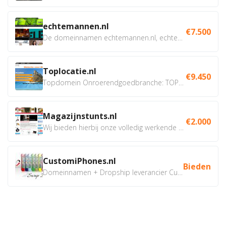
echtemannen.nl
€7.500
De domeinnamen echtemannen.nl, echtemannen.be en...
Toplocatie.nl
€9.450
Topdomein Onroerendgoedbranche: TOPLOCATIE.nl Betreft:...
Magazijnstunts.nl
€2.000
Wij bieden hierbij onze volledig werkende webshop aan ivm...
CustomiPhones.nl
Bieden
Domeinnamen + Dropship leverancier CustomiPhones.nl €350...