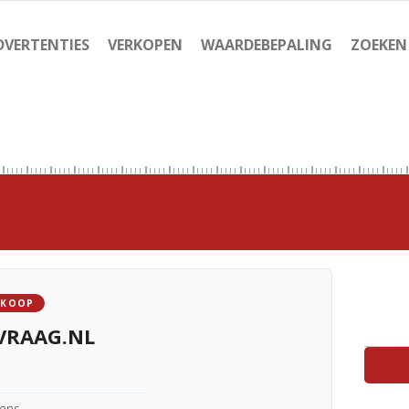
DVERTENTIES
VERKOPEN
WAARDEBEPALING
ZOEKEN
 KOOP
VRAAG.NL
kens