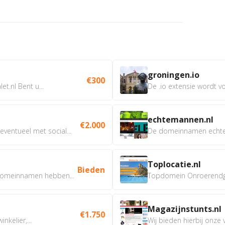
groningen.io
€300
t.nl Bent u...
De .io extensie wordt vo
echtemannen.nl
€2.000
ventueel met social...
De domeinnamen echtem
Toplocatie.nl
Bieden
omeinnamen hebben...
Topdomein Onroerendgoe
Magazijnstunts.nl
€1.750
nkelier,...
Wij bieden hierbij onze