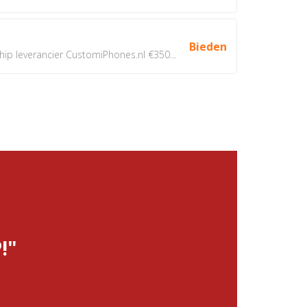
Bieden
 leverancier CustomiPhones.nl €350...
!"