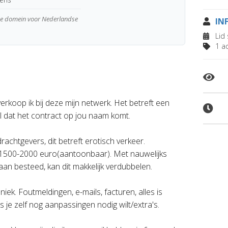
wde domein voor Nederlandse
IN
Lid 
1 ad
verkoop ik bij deze mijn netwerk. Het betreft een
el dat het contract op jou naam komt.
rachtgevers, dit betreft erotisch verkeer.
1500-2000 euro(aantoonbaar). Met nauwelijks
an besteed, kan dit makkelijk verdubbelen.
niek. Foutmeldingen, e-mails, facturen, alles is
s je zelf nog aanpassingen nodig wilt/extra's.