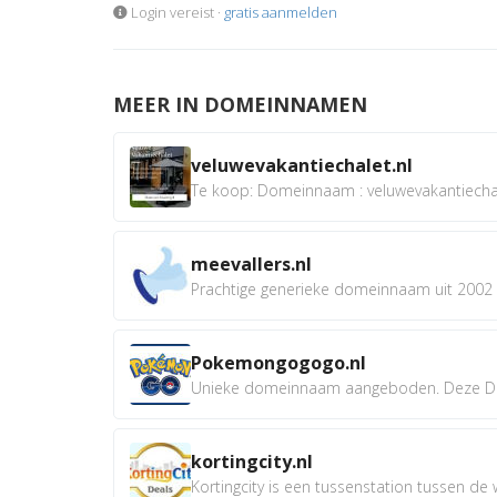
Login vereist ·
gratis aanmelden
MEER IN DOMEINNAMEN
veluwevakantiechalet.nl
Te koop: Domeinnaam : veluwevakantiechale
meevallers.nl
Prachtige generieke domeinnaam uit 2002 e
Pokemongogogo.nl
Unieke domeinnaam aangeboden. Deze D
kortingcity.nl
Kortingcity is een tussenstation tussen de wi