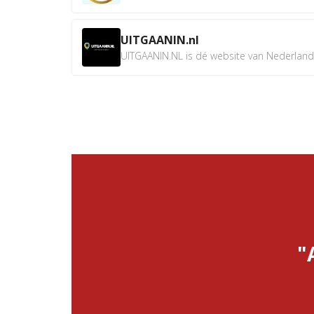
UITGAANIN.nl
UITGAANIN.NL is dé website van Nederland w
"