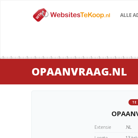
ALLE A
OPAANVRAAG.NL
TE
OPAAN
Extensie
.NL
Lengte
13 te