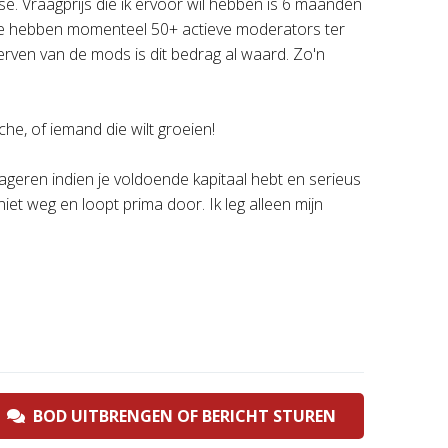
se. Vraagprijs die ik ervoor wil hebben is 6 maanden
 we hebben momenteel 50+ actieve moderators ter
 werven van de mods is dit bedrag al waard. Zo'n
che, of iemand die wilt groeien!
eageren indien je voldoende kapitaal hebt en serieus
niet weg en loopt prima door. Ik leg alleen mijn
BOD UITBRENGEN OF BERICHT STUREN