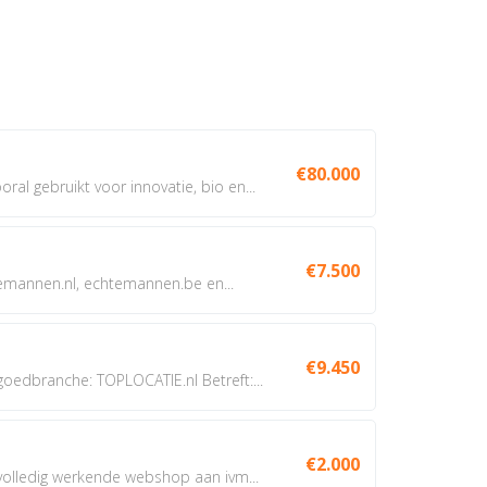
€80.000
oral gebruikt voor innovatie, bio en...
€7.500
annen.nl, echtemannen.be en...
€9.450
dbranche: TOPLOCATIE.nl Betreft:...
€2.000
 volledig werkende webshop aan ivm...