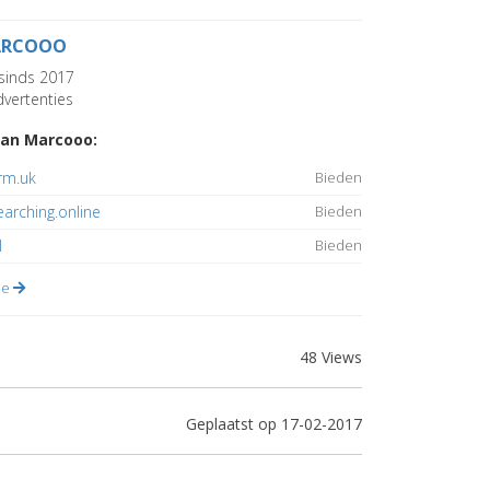
RCOOO
sinds 2017
vertenties
an Marcooo:
rm.uk
Bieden
arching.online
Bieden
l
Bieden
lle
48 Views
Geplaatst op 17-02-2017