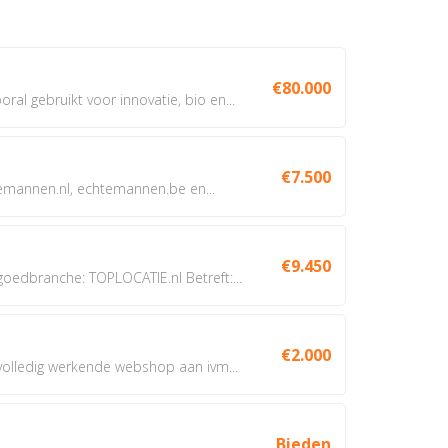
€80.000
oral gebruikt voor innovatie, bio en...
€7.500
annen.nl, echtemannen.be en...
€9.450
dbranche: TOPLOCATIE.nl Betreft:...
€2.000
 volledig werkende webshop aan ivm...
Bieden