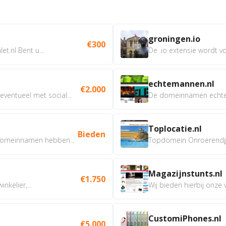
groningen.io
€300
t.nl Bent u...
De .io extensie wordt vo
echtemannen.nl
€2.000
ventueel met social...
De domeinnamen echtem
Toplocatie.nl
Bieden
omeinnamen hebben...
Topdomein Onroerendgoe
Magazijnstunts.nl
€1.750
nkelier,...
Wij bieden hierbij onze
CustomiPhones.nl
€5.000