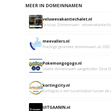
MEER IN DOMEINNAMEN
veluwevakantiechalet.nl
Te koop: Domeinnaam : veluwevakantiechale
meevallers.nl
Prachtige generieke domeinnaam uit 2002 e
Pokemongogogo.nl
Unieke domeinnaam aangeboden. Deze D
kortingcity.nl
Kortingcity is een tussenstation tussen de wi
UITGAANIN.nl