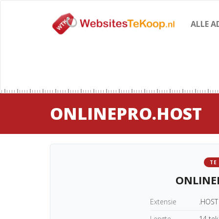
ALLE A
ONLINEPRO.HOST
TE
ONLINE
Extensie
.HOST
Lengte
14 te