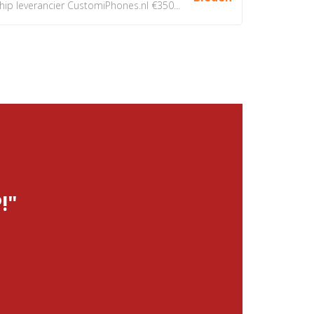
 leverancier CustomiPhones.nl €350...
!"