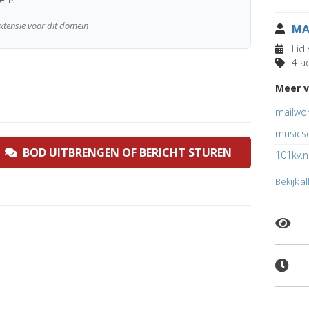
extensie voor dit domein
MA
Lid 
4 ad
Meer v
mailwo
musicse
BOD UITBRENGEN OF BERICHT STUREN
101kv.n
Bekijk a