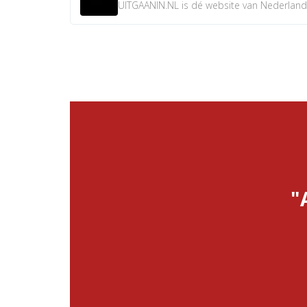
UITGAANIN.NL is dé website van Nederland w
"