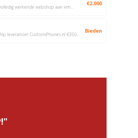
€2.000
 volledig werkende webshop aan ivm...
Bieden
 leverancier CustomiPhones.nl €350...
!"