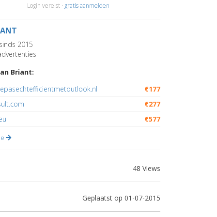
Login vereist ·
gratis aanmelden
IANT
sinds 2015
dvertenties
an Briant:
epasechtefficientmetoutlook.nl
€177
sult.com
€277
eu
€577
lle
48 Views
Geplaatst op 01-07-2015