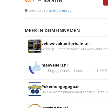
— Interesse?
Login vereist ·
gratis aanmelden
MEER IN DOMEINNAMEN
veluwevakantiechalet.nl
Te koop: Domeinnaam : veluwevakantiechale
meevallers.nl
Prachtige generieke domeinnaam uit 2002 e
Pokemongogogo.nl
Unieke domeinnaam aangeboden. Deze D
kortingcity.nl