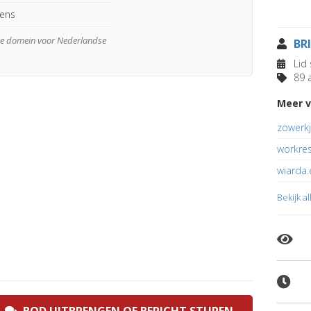
kens
wde domein voor Nederlandse
BR
Lid 
89 a
Meer v
zowerkj
workre
wiarda.
Bekijk a