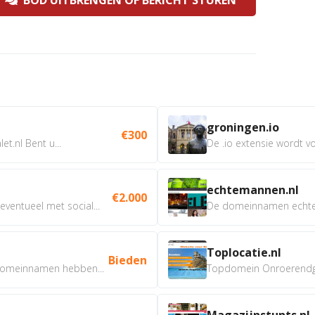
BOD UITBRENGEN OF BERICHT STUREN
groningen.io
€300
t.nl Bent u...
De .io extensie wordt vo
echtemannen.nl
€2.000
ventueel met social...
De domeinnamen echtem
Toplocatie.nl
Bieden
omeinnamen hebben...
Topdomein Onroerendgoe
Magazijnstunts.nl