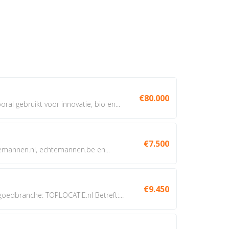
€80.000
oral gebruikt voor innovatie, bio en...
€7.500
annen.nl, echtemannen.be en...
€9.450
dbranche: TOPLOCATIE.nl Betreft:...