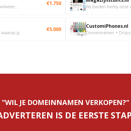
€1.750
nkelier,...
Wij bieden hierbij onze
CustomiPhones.nl
€5.000
aarop jij...
Domeinnamen + Dropship
"WIL JE DOMEINNAMEN VERKOPEN?"
ADVERTEREN IS DE EERSTE STAP