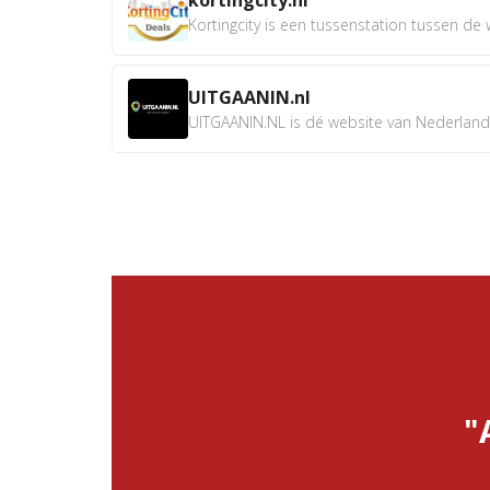
Kortingcity is een tussenstation tussen de wi
UITGAANIN.nl
UITGAANIN.NL is dé website van Nederland w
"