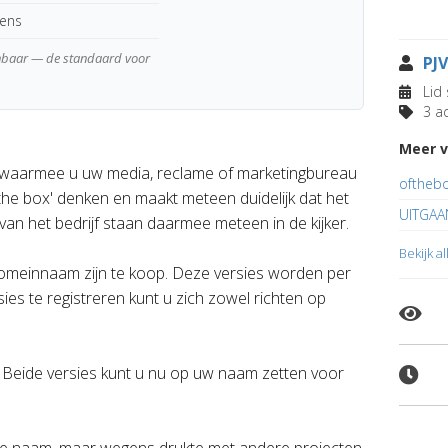
kens
enbaar — de standaard voor
PJ
Lid 
3 ad
Meer v
 waarmee u uw media, reclame of marketingbureau
oftheb
 the box' denken en maakt meteen duidelijk dat het
UITGAAN
van het bedrijf staan daarmee meteen in de kijker.
Bekijk a
 domeinnaam zijn te koop. Deze versies worden per
es te registreren kunt u zich zowel richten op
 Beide versies kunt u nu op uw naam zetten voor