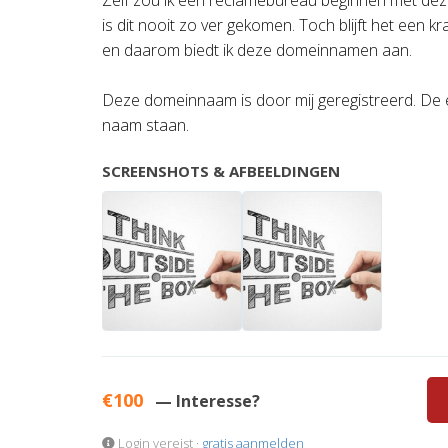
Zelf zou ik een reclamebureau beginnen met de
is dit nooit zo ver gekomen. Toch blijft het een k
en daarom biedt ik deze domeinnamen aan.
Deze domeinnaam is door mij geregistreerd. D
naam staan.
SCREENSHOTS & AFBEELDINGEN
€100
— Interesse?
Login vereist ·
gratis aanmelden