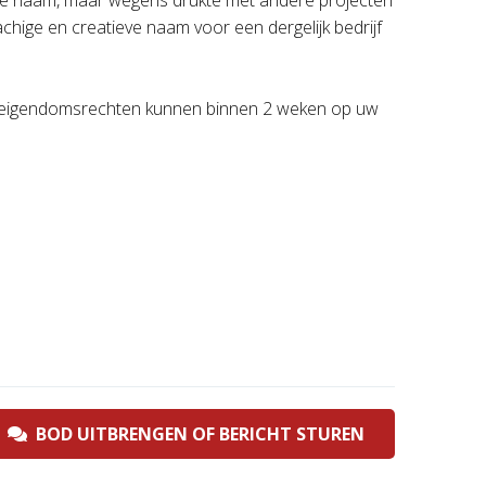
ze naam, maar wegens drukte met andere projecten
rachige en creatieve naam voor een dergelijk bedrijf
e eigendomsrechten kunnen binnen 2 weken op uw
BOD UITBRENGEN OF BERICHT STUREN