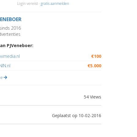
Login vereist ·
gratis aanmelden
VENEBOER
sinds 2016
vertenties
an PJVeneboer:
oxmedia.nl
€100
IN.nl
€5.000
lle
54 Views
Geplaatst op 10-02-2016