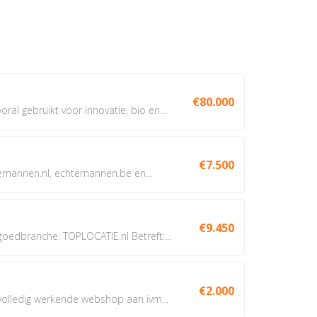
€80.000
oral gebruikt voor innovatie, bio en...
€7.500
annen.nl, echtemannen.be en...
€9.450
dbranche: TOPLOCATIE.nl Betreft:...
€2.000
 volledig werkende webshop aan ivm...