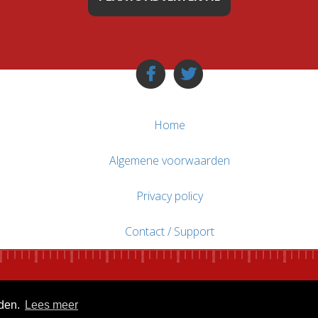
Home
Algemene voorwaarden
Privacy policy
Contact / Support
uden.
Lees meer
© WebsitesTeKoop.nl 2010 - 2026