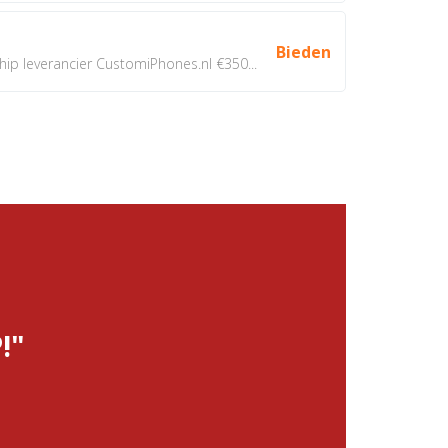
Bieden
 leverancier CustomiPhones.nl €350...
!"