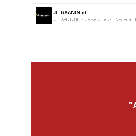
UITGAANIN.nl
UITGAANIN.NL is dé website van Nederland w
"