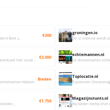
groningen.io
€300
t.nl Bent u...
De .io extensie wordt vo
echtemannen.nl
€2.000
ventueel met social...
De domeinnamen echtem
Toplocatie.nl
Bieden
omeinnamen hebben...
Topdomein Onroerendgoe
Magazijnstunts.nl
€1.750
nkelier,...
Wij bieden hierbij onze