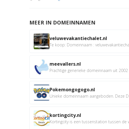
MEER IN DOMEINNAMEN
veluwevakantiechalet.nl
Te koop: Domeinnaam : veluwevakantiechale
meevallers.nl
Prachtige generieke domeinnaam uit 2002 e
Pokemongogogo.nl
Unieke domeinnaam aangeboden. Deze D
kortingcity.nl
Kortingcity is een tussenstation tussen de wi