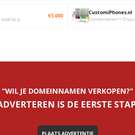
CustomiPhones.nl
€5.000
aarop jij...
Domeinnamen + Dropship
"WIL JE DOMEINNAMEN VERKOPEN?"
ADVERTEREN IS DE EERSTE STAP
PLAATS ADVERTENTIE