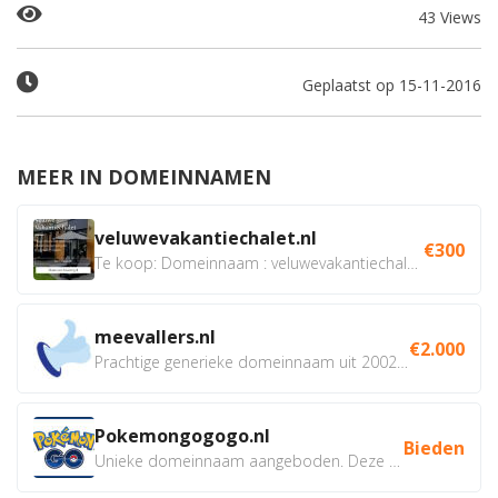
43 Views
Geplaatst op 15-11-2016
MEER IN DOMEINNAMEN
veluwevakantiechalet.nl
€300
Te koop: Domeinnaam : veluwevakantiechalet.nl Bent u...
meevallers.nl
€2.000
Prachtige generieke domeinnaam uit 2002 eventueel met social...
Pokemongogogo.nl
Bieden
Unieke domeinnaam aangeboden. Deze Domeinnamen hebben...