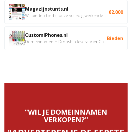
Magazijnstunts.nl
€2.000
Wij bieden hierbij onze volledig werkende webshop aan ivm...
CustomiPhones.nl
Bieden
Domeinnamen + Dropship leverancier CustomiPhones.nl €350...
"WIL JE DOMEINNAMEN
VERKOPEN?"