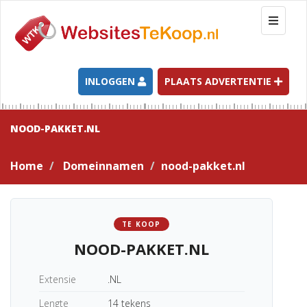
T
o
g
g
l
INLOGGEN
PLAATS ADVERTENTIE
e
n
a
NOOD-PAKKET.NL
v
i
Home
Domeinnamen
nood-pakket.nl
g
a
t
i
TE KOOP
o
NOOD-PAKKET.NL
n
Extensie
.NL
Lengte
14 tekens