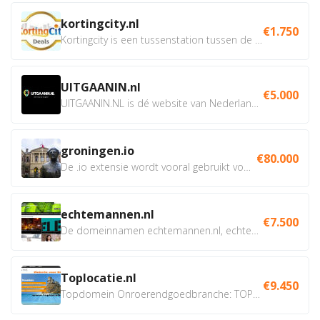
kortingcity.nl
€1.750
Kortingcity is een tussenstation tussen de winkelier,...
UITGAANIN.nl
€5.000
UITGAANIN.NL is dé website van Nederland waarop jij...
groningen.io
€80.000
De .io extensie wordt vooral gebruikt voor innovatie, bio en...
echtemannen.nl
€7.500
De domeinnamen echtemannen.nl, echtemannen.be en...
Toplocatie.nl
€9.450
Topdomein Onroerendgoedbranche: TOPLOCATIE.nl Betreft:...