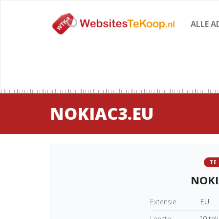
ALLE A
NOKIAC3.EU
TE
NOKI
Extensie
.EU
Lengte
10 te