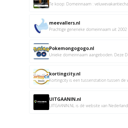
Te koop: Domeinnaam : veluwevakantiechale
meevallers.nl
Prachtige generieke domeinnaam uit 2002 e
Pokemongogogo.nl
Unieke domeinnaam aangeboden. Deze D
kortingcity.nl
Kortingcity is een tussenstation tussen de wi
UITGAANIN.nl
UITGAANIN.NL is dé website van Nederland w