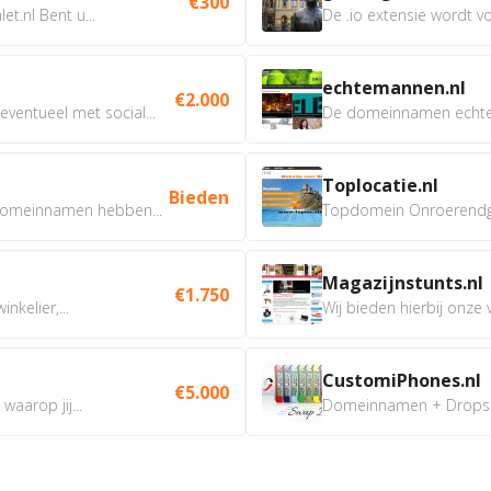
€300
t.nl Bent u...
De .io extensie wordt vo
echtemannen.nl
€2.000
ventueel met social...
De domeinnamen echtem
Toplocatie.nl
Bieden
omeinnamen hebben...
Topdomein Onroerendgoe
Magazijnstunts.nl
€1.750
nkelier,...
Wij bieden hierbij onze
CustomiPhones.nl
€5.000
aarop jij...
Domeinnamen + Dropship