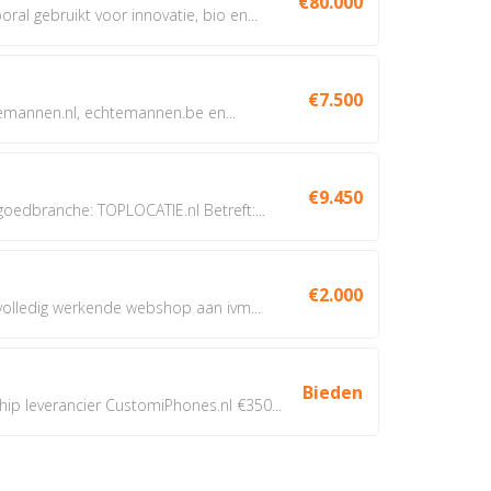
€80.000
oral gebruikt voor innovatie, bio en...
€7.500
annen.nl, echtemannen.be en...
€9.450
dbranche: TOPLOCATIE.nl Betreft:...
€2.000
 volledig werkende webshop aan ivm...
Bieden
 leverancier CustomiPhones.nl €350...