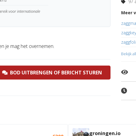
97 a
reik voor internationale
Meer v
zaggmat
zaggkey
zaggfoli
n je mag het overnemen.
Bekijk a
BOD UITBRENGEN OF BERICHT STUREN
groningen.io