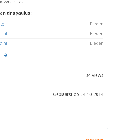
dvertenties
an dnapaulus:
e.nl
Bieden
s.nl
Bieden
o.nl
Bieden
lle
34 Views
Geplaatst op 24-10-2014