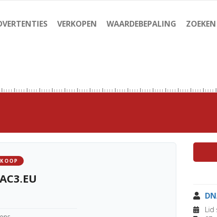
DVERTENTIES
VERKOPEN
WAARDEBEPALING
ZOEKEN
 KOOP
AC3.EU
DN
Lid 
kens