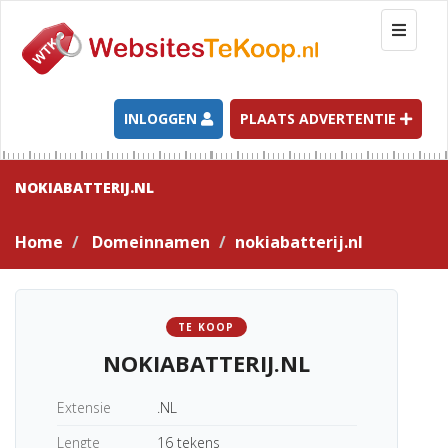
T
o
g
g
l
INLOGGEN
PLAATS ADVERTENTIE
e
n
a
NOKIABATTERIJ.NL
v
i
Home
Domeinnamen
nokiabatterij.nl
g
a
t
i
TE KOOP
o
NOKIABATTERIJ.NL
n
Extensie
.NL
Lengte
16 tekens