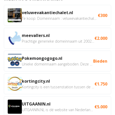
veluwevakantiechalet.nl
€300
Te koop: Domeinnaam : veluwevakantiechalet.nl Bent u...
meevallers.nl
€2.000
Prachtige generieke domeinnaam uit 2002 eventueel met social...
Pokemongogogo.nl
Bieden
Unieke domeinnaam aangeboden. Deze Domeinnamen hebben...
kortingcity.nl
€1.750
Kortingcity is een tussenstation tussen de winkelier,...
UITGAANIN.nl
€5.000
UITGAANIN.NL is dé website van Nederland waarop jij...