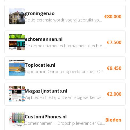
groningen.io
€80.000
De .io extensie wordt vooral gebruikt voor innovatie, bio en...
echtemannen.nl
€7.500
De domeinnamen echtemannen.nl, echtemannen.be en...
Toplocatie.nl
€9.450
Topdomein Onroerendgoedbranche: TOPLOCATIE.nl Betreft:...
Magazijnstunts.nl
€2.000
Wij bieden hierbij onze volledig werkende webshop aan ivm...
CustomiPhones.nl
Bieden
Domeinnamen + Dropship leverancier CustomiPhones.nl €350...