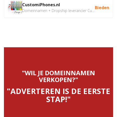
CustomiPhones.nl
Bieden
Domeinnamen + Dropship leverancier CustomiPhones.nl €350...
"WIL JE DOMEINNAMEN
VERKOPEN?"
"ADVERTEREN IS DE EERSTE
STAP!"