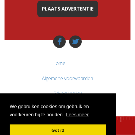
PLAATS ADVERTENTIE
Home
Algemene voorwaarden
Privacy policy
We gebruiken cookies om gebruik en
Contact / Support
voorkeuren bij te houden.
Lees meer
Got it!