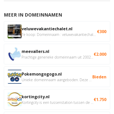
MEER IN DOMEINNAMEN
veluwevakantiechalet.nl
€300
Te koop: Domeinnaam : veluwevakantiechalet.nl Bent u...
meevallers.nl
€2.000
Prachtige generieke domeinnaam uit 2002 eventueel met social...
Pokemongogogo.nl
Bieden
Unieke domeinnaam aangeboden. Deze Domeinnamen hebben...
kortingcity.nl
€1.750
Kortingcity is een tussenstation tussen de winkelier,...