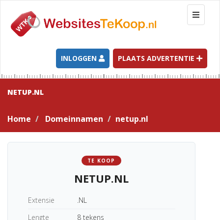
T
o
g
g
l
INLOGGEN
PLAATS ADVERTENTIE
e
n
a
NETUP.NL
v
i
Home
Domeinnamen
netup.nl
g
a
t
i
TE KOOP
o
NETUP.NL
n
Extensie
.NL
Lengte
8 tekens