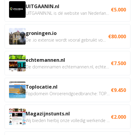
UITGAANIN.nl
€5.000
UITGAANIN.NL is dé website van Nederland waarop jij...
groningen.io
€80.000
De .io extensie wordt vooral gebruikt voor innovatie, bio en...
echtemannen.nl
€7.500
De domeinnamen echtemannen.nl, echtemannen.be en...
Toplocatie.nl
€9.450
Topdomein Onroerendgoedbranche: TOPLOCATIE.nl Betreft:...
Magazijnstunts.nl
€2.000
Wij bieden hierbij onze volledig werkende webshop aan ivm...