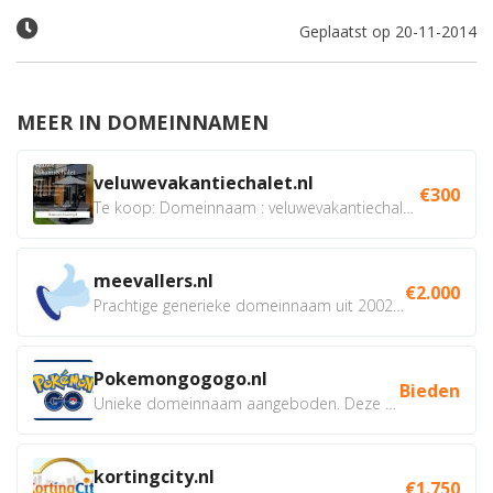
Geplaatst op 20-11-2014
MEER IN DOMEINNAMEN
veluwevakantiechalet.nl
€300
Te koop: Domeinnaam : veluwevakantiechalet.nl Bent u...
meevallers.nl
€2.000
Prachtige generieke domeinnaam uit 2002 eventueel met social...
Pokemongogogo.nl
Bieden
Unieke domeinnaam aangeboden. Deze Domeinnamen hebben...
kortingcity.nl
€1.750