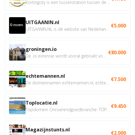
Kortingcity is een tussenstation tussen de winkelier,...
UITGAANIN.nl
€5.000
UITGAANIN.NL is dé website van Nederland waarop jij...
groningen.io
€80.000
De .io extensie wordt vooral gebruikt voor innovatie, bio en...
echtemannen.nl
€7.500
De domeinnamen echtemannen.nl, echtemannen.be en...
Toplocatie.nl
€9.450
Topdomein Onroerendgoedbranche: TOPLOCATIE.nl Betreft:...
Magazijnstunts.nl
€2.000