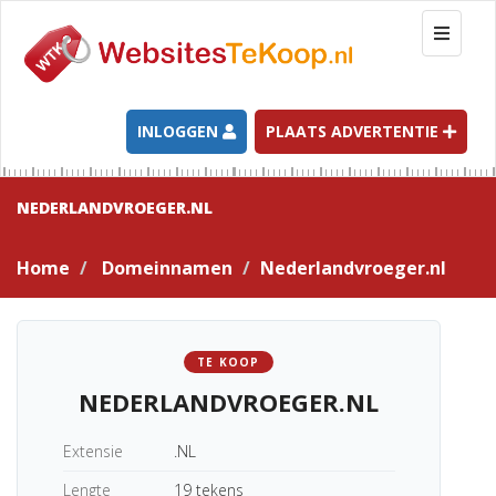
T
o
g
g
l
INLOGGEN
PLAATS ADVERTENTIE
e
n
a
NEDERLANDVROEGER.NL
v
i
Home
Domeinnamen
Nederlandvroeger.nl
g
a
t
i
TE KOOP
o
NEDERLANDVROEGER.NL
n
Extensie
.NL
Lengte
19 tekens