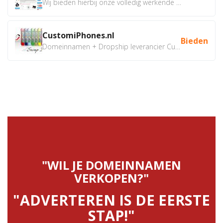
Wij bieden hierbij onze volledig werkende webshop aan ivm...
CustomiPhones.nl
Bieden
Domeinnamen + Dropship leverancier CustomiPhones.nl €350...
"WIL JE DOMEINNAMEN
VERKOPEN?"
"ADVERTEREN IS DE EERSTE
STAP!"