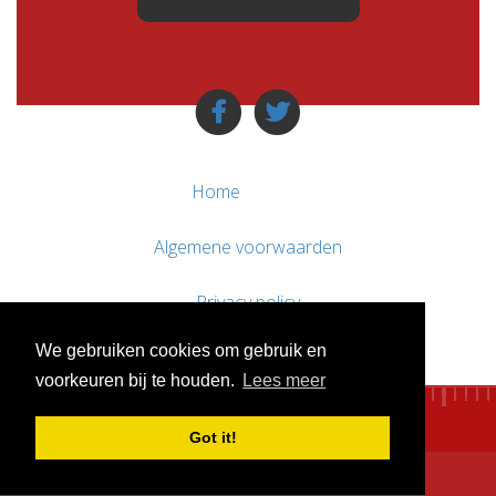
Home
Algemene voorwaarden
Privacy policy
We gebruiken cookies om gebruik en
Contact / Support
voorkeuren bij te houden.
Lees meer
Got it!
© WebsitesTeKoop.nl 2010 - 2026