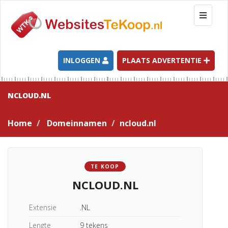
T
o
g
g
l
INLOGGEN
PLAATS ADVERTENTIE
e
n
a
NCLOUD.NL
v
i
Home
Domeinnamen
ncloud.nl
g
a
t
i
TE KOOP
o
NCLOUD.NL
n
Extensie
.NL
Lengte
9 tekens