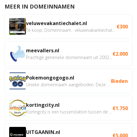
MEER IN DOMEINNAMEN
veluwevakantiechalet.nl
€300
Te koop: Domeinnaam : veluwevakantiechalet.nl Bent u...
meevallers.nl
€2.000
Prachtige generieke domeinnaam uit 2002 eventueel met social...
Pokemongogogo.nl
Bieden
Unieke domeinnaam aangeboden. Deze Domeinnamen hebben...
kortingcity.nl
€1.750
Kortingcity is een tussenstation tussen de winkelier,...
UITGAANIN.nl
€5.000