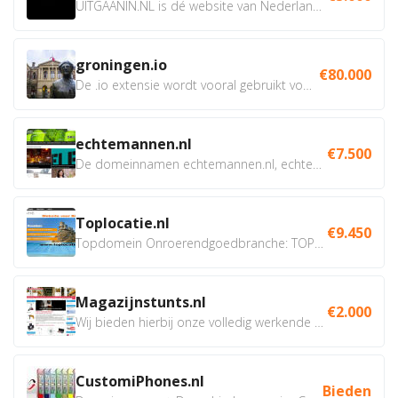
UITGAANIN.NL is dé website van Nederland waarop jij...
groningen.io
€80.000
De .io extensie wordt vooral gebruikt voor innovatie, bio en...
echtemannen.nl
€7.500
De domeinnamen echtemannen.nl, echtemannen.be en...
Toplocatie.nl
€9.450
Topdomein Onroerendgoedbranche: TOPLOCATIE.nl Betreft:...
Magazijnstunts.nl
€2.000
Wij bieden hierbij onze volledig werkende webshop aan ivm...
CustomiPhones.nl
Bieden