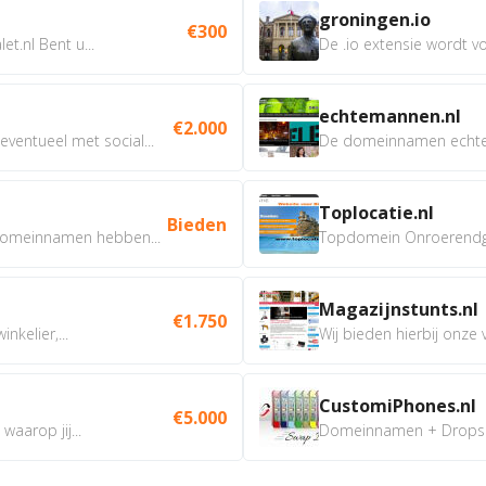
groningen.io
€300
t.nl Bent u...
De .io extensie wordt vo
echtemannen.nl
€2.000
ventueel met social...
De domeinnamen echtem
Toplocatie.nl
Bieden
omeinnamen hebben...
Topdomein Onroerendgoe
Magazijnstunts.nl
€1.750
nkelier,...
Wij bieden hierbij onze
CustomiPhones.nl
€5.000
aarop jij...
Domeinnamen + Dropship