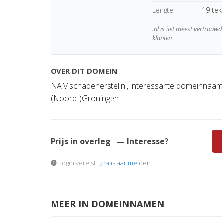
Lengte
19 te
.nl is het meest vertrou
klanten
OVER DIT DOMEIN
NAMschadeherstel.nl, interessante domeinnaam 
(Noord-)Groningen
Prijs in overleg
— Interesse?
Login vereist ·
gratis aanmelden
MEER IN DOMEINNAMEN