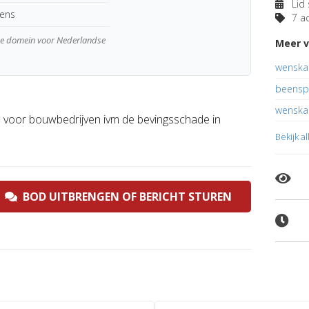
Lid 
kens
7 ad
wde domein voor Nederlandse
Meer 
wenska
beenspi
wenska
voor bouwbedrijven ivm de bevingsschade in
Bekijk a
BOD UITBRENGEN OF BERICHT STUREN