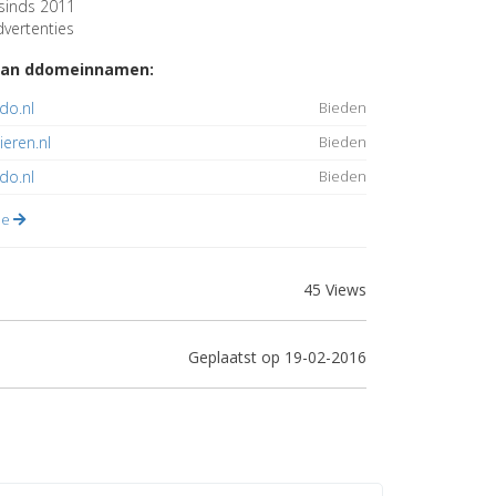
sinds 2011
vertenties
van ddomeinnamen:
do.nl
Bieden
eren.nl
Bieden
do.nl
Bieden
lle
45 Views
Geplaatst op 19-02-2016