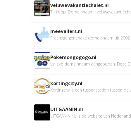
veluwevakantiechalet.nl
Te koop: Domeinnaam : veluwevakantiechale
meevallers.nl
Prachtige generieke domeinnaam uit 2002 e
Pokemongogogo.nl
Unieke domeinnaam aangeboden. Deze D
kortingcity.nl
Kortingcity is een tussenstation tussen de wi
UITGAANIN.nl
UITGAANIN.NL is dé website van Nederland w