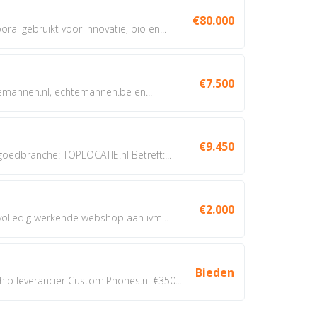
€80.000
oral gebruikt voor innovatie, bio en...
€7.500
annen.nl, echtemannen.be en...
€9.450
dbranche: TOPLOCATIE.nl Betreft:...
€2.000
 volledig werkende webshop aan ivm...
Bieden
 leverancier CustomiPhones.nl €350...