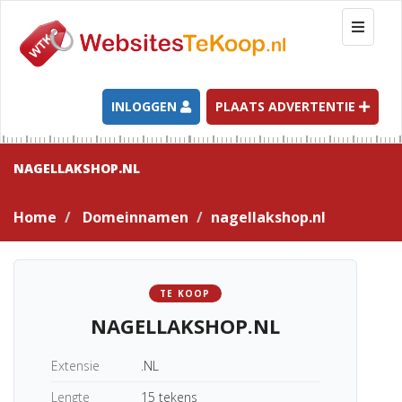
T
o
g
g
l
INLOGGEN
PLAATS ADVERTENTIE
e
n
a
NAGELLAKSHOP.NL
v
i
Home
Domeinnamen
nagellakshop.nl
g
a
t
i
TE KOOP
o
NAGELLAKSHOP.NL
n
Extensie
.NL
Lengte
15 tekens