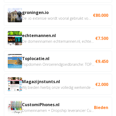
groningen.io
€80.000
De .io extensie wordt vooral gebruikt voor innovatie, bio en...
echtemannen.nl
€7.500
De domeinnamen echtemannen.nl, echtemannen.be en...
Toplocatie.nl
€9.450
Topdomein Onroerendgoedbranche: TOPLOCATIE.nl Betreft:...
Magazijnstunts.nl
€2.000
Wij bieden hierbij onze volledig werkende webshop aan ivm...
CustomiPhones.nl
Bieden
Domeinnamen + Dropship leverancier CustomiPhones.nl €350...