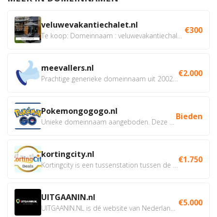
veluwevakantiechalet.nl
€300
Te koop: Domeinnaam : veluwevakantiechalet.nl Bent u...
meevallers.nl
€2.000
Prachtige generieke domeinnaam uit 2002 eventueel met social...
Pokemongogogo.nl
Bieden
Unieke domeinnaam aangeboden. Deze Domeinnamen hebben...
kortingcity.nl
€1.750
Kortingcity is een tussenstation tussen de winkelier,...
UITGAANIN.nl
€5.000
UITGAANIN.NL is dé website van Nederland waarop jij...