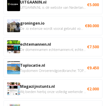
UITGAANIN.nl
€5.000
UITGAANIN.NL is dé website van Nederland waarop jij...
groningen.io
€80.000
De .io extensie wordt vooral gebruikt voor innovatie, bio en...
echtemannen.nl
€7.500
De domeinnamen echtemannen.nl, echtemannen.be en...
Toplocatie.nl
€9.450
Topdomein Onroerendgoedbranche: TOPLOCATIE.nl Betreft:...
Magazijnstunts.nl
€2.000
Wij bieden hierbij onze volledig werkende webshop aan ivm...