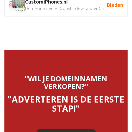
CustomiPhones.nl
Bieden
Domeinnamen + Dropship leverancier CustomiPhones.nl €350...
"WIL JE DOMEINNAMEN
VERKOPEN?"
"ADVERTEREN IS DE EERSTE
STAP!"