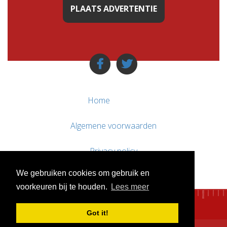
PLAATS ADVERTENTIE
Home
Algemene voorwaarden
Privacy policy
We gebruiken cookies om gebruik en
Contact / Support
voorkeuren bij te houden.
Lees meer
Got it!