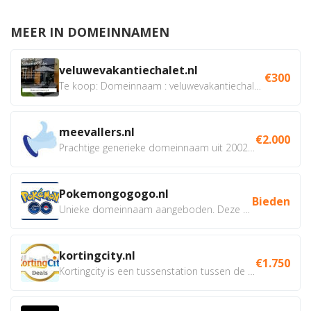
MEER IN DOMEINNAMEN
veluwevakantiechalet.nl
€300
Te koop: Domeinnaam : veluwevakantiechalet.nl Bent u...
meevallers.nl
€2.000
Prachtige generieke domeinnaam uit 2002 eventueel met social...
Pokemongogogo.nl
Bieden
Unieke domeinnaam aangeboden. Deze Domeinnamen hebben...
kortingcity.nl
€1.750
Kortingcity is een tussenstation tussen de winkelier,...