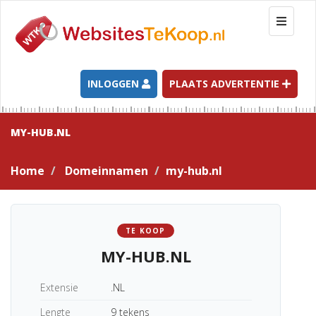
T
o
g
g
l
INLOGGEN
PLAATS ADVERTENTIE
e
n
a
MY-HUB.NL
v
i
Home
Domeinnamen
my-hub.nl
g
a
t
i
TE KOOP
o
MY-HUB.NL
n
Extensie
.NL
Lengte
9 tekens