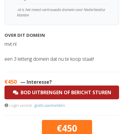
.nl is het meest vertrouwde domein voor Nederlandse
klanten
OVER DIT DOMEIN
mvt.nl
een 3 letterig domein dat nu te koop staat!
€450
— Interesse?
BOD UITBRENGEN OF BERICHT STUREN
Login vereist ·
gratis aanmelden
€450