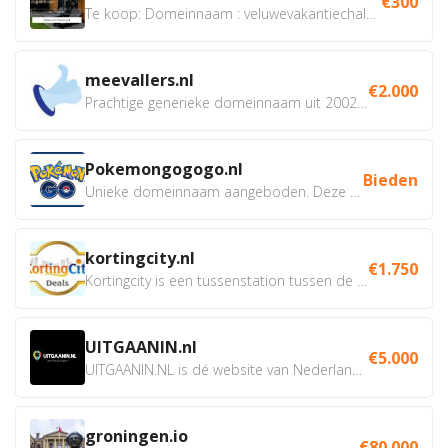
€300
Te koop: Domeinnaam : veluwevakantiechalet.nl Bent u...
meevallers.nl
€2.000
Prachtige generieke domeinnaam uit 2002 eventueel met social...
Pokemongogogo.nl
Bieden
Unieke domeinnaam aangeboden. Deze Domeinnamen hebben...
kortingcity.nl
€1.750
Kortingcity is een tussenstation tussen de winkelier,...
UITGAANIN.nl
€5.000
UITGAANIN.NL is dé website van Nederland waarop jij...
groningen.io
€80.000