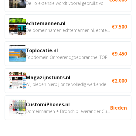
De .io extensie wordt vooral gebruikt voor innovatie, bio en...
echtemannen.nl
€7.500
De domeinnamen echtemannen.nl, echtemannen.be en...
Toplocatie.nl
€9.450
Topdomein Onroerendgoedbranche: TOPLOCATIE.nl Betreft:...
Magazijnstunts.nl
€2.000
Wij bieden hierbij onze volledig werkende webshop aan ivm...
CustomiPhones.nl
Bieden
Domeinnamen + Dropship leverancier CustomiPhones.nl €350...