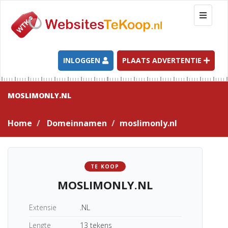
T
o
g
g
l
INLOGGEN
PLAATS ADVERTENTIE
e
n
a
MOSLIMONLY.NL
v
i
Home
Domeinnamen
moslimonly.nl
g
a
t
i
TE KOOP
o
MOSLIMONLY.NL
n
Extensie
.NL
Lengte
13 tekens