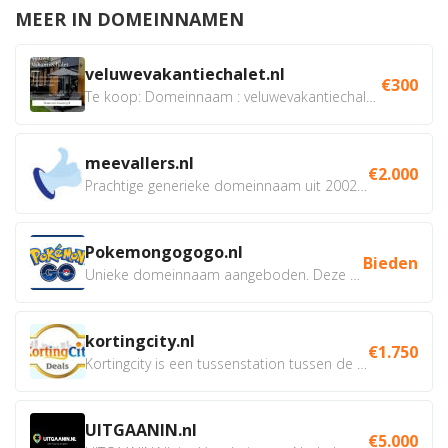
MEER IN DOMEINNAMEN
veluwevakantiechalet.nl
€300
Te koop: Domeinnaam : veluwevakantiechalet.nl Bent u...
meevallers.nl
€2.000
Prachtige generieke domeinnaam uit 2002 eventueel met social...
Pokemongogogo.nl
Bieden
Unieke domeinnaam aangeboden. Deze Domeinnamen hebben...
kortingcity.nl
€1.750
Kortingcity is een tussenstation tussen de winkelier,...
UITGAANIN.nl
€5.000