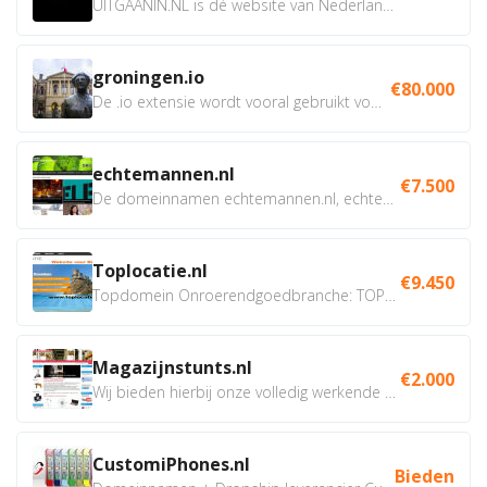
UITGAANIN.NL is dé website van Nederland waarop jij...
groningen.io
€80.000
De .io extensie wordt vooral gebruikt voor innovatie, bio en...
echtemannen.nl
€7.500
De domeinnamen echtemannen.nl, echtemannen.be en...
Toplocatie.nl
€9.450
Topdomein Onroerendgoedbranche: TOPLOCATIE.nl Betreft:...
Magazijnstunts.nl
€2.000
Wij bieden hierbij onze volledig werkende webshop aan ivm...
CustomiPhones.nl
Bieden