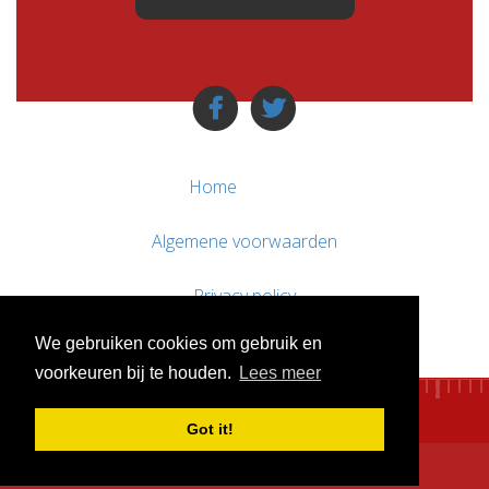
Home
Algemene voorwaarden
Privacy policy
We gebruiken cookies om gebruik en
Contact / Support
voorkeuren bij te houden.
Lees meer
Got it!
© WebsitesTeKoop.nl 2010 - 2026