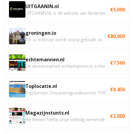
UITGAANIN.nl
€5.000
UITGAANIN.NL is dé website van Nederland waarop jij...
groningen.io
€80.000
De .io extensie wordt vooral gebruikt voor innovatie, bio en...
echtemannen.nl
€7.500
De domeinnamen echtemannen.nl, echtemannen.be en...
Toplocatie.nl
€9.450
Topdomein Onroerendgoedbranche: TOPLOCATIE.nl Betreft:...
Magazijnstunts.nl
€2.000
Wij bieden hierbij onze volledig werkende webshop aan ivm...