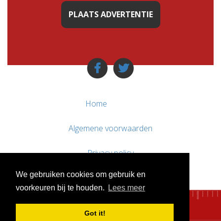
PLAATS ADVERTENTIE
Home
Algemene voorwaarden
Privacy policy
We gebruiken cookies om gebruik en
Contact / Support
voorkeuren bij te houden.
Lees meer
Got it!