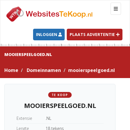
T
o
g
g
l
INLOGGEN
PLAATS ADVERTENTIE
e
n
a
MOOIERSPEELGOED.NL
v
i
Home
Domeinnamen
mooierspeelgoed.nl
g
a
t
i
TE KOOP
o
MOOIERSPEELGOED.NL
n
Extensie
.NL
Lengte
18 tekens