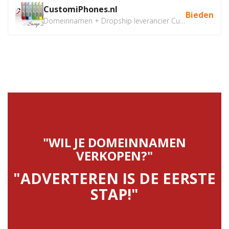
CustomiPhones.nl
Bieden
Domeinnamen + Dropship leverancier CustomiPhones.nl €350...
"WIL JE DOMEINNAMEN
VERKOPEN?"
"ADVERTEREN IS DE EERSTE
STAP!"