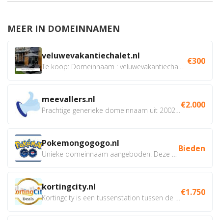
MEER IN DOMEINNAMEN
veluwevakantiechalet.nl
€300
Te koop: Domeinnaam : veluwevakantiechalet.nl Bent u...
meevallers.nl
€2.000
Prachtige generieke domeinnaam uit 2002 eventueel met social...
Pokemongogogo.nl
Bieden
Unieke domeinnaam aangeboden. Deze Domeinnamen hebben...
kortingcity.nl
€1.750
Kortingcity is een tussenstation tussen de winkelier,...