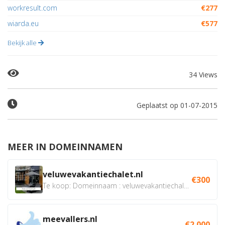
workresult.com
€277
wiarda.eu
€577
Bekijk alle
34 Views
Geplaatst op 01-07-2015
MEER IN DOMEINNAMEN
veluwevakantiechalet.nl
€300
Te koop: Domeinnaam : veluwevakantiechalet.nl Bent u...
meevallers.nl
€2.000