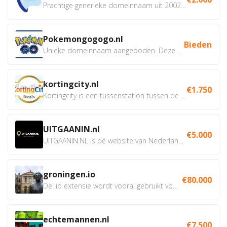
Prachtige generieke domeinnaam uit 2002 eventueel met social...
Pokemongogogo.nl
Bieden
Unieke domeinnaam aangeboden. Deze Domeinnamen hebben...
kortingcity.nl
€1.750
Kortingcity is een tussenstation tussen de winkelier,...
UITGAANIN.nl
€5.000
UITGAANIN.NL is dé website van Nederland waarop jij...
groningen.io
€80.000
De .io extensie wordt vooral gebruikt voor innovatie, bio en...
echtemannen.nl
€7.500