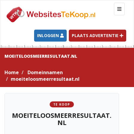
T
o
g
g
l
INLOGGEN
PLAATS ADVERTENTIE
e
n
a
MOEITELOOSMEERRESULTAAT.NL
v
i
Home
Domeinnamen
g
moeiteloosmeerresultaat.nl
a
t
i
o
TE KOOP
n
MOEITELOOSMEERRESULTAAT.
NL