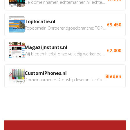
De domeinnamen echtemannen.nl, echtemannen.be en...
Toplocatie.nl
€9.450
Topdomein Onroerendgoedbranche: TOPLOCATIE.nl Betreft:...
Magazijnstunts.nl
€2.000
Wij bieden hierbij onze volledig werkende webshop aan ivm...
CustomiPhones.nl
Bieden
Domeinnamen + Dropship leverancier CustomiPhones.nl €350...