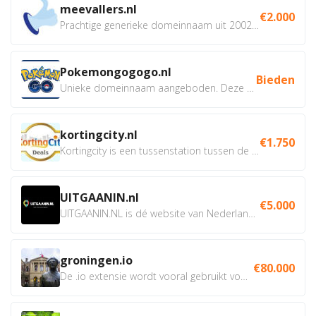
meevallers.nl
€2.000
Prachtige generieke domeinnaam uit 2002 eventueel met social...
Pokemongogogo.nl
Bieden
Unieke domeinnaam aangeboden. Deze Domeinnamen hebben...
kortingcity.nl
€1.750
Kortingcity is een tussenstation tussen de winkelier,...
UITGAANIN.nl
€5.000
UITGAANIN.NL is dé website van Nederland waarop jij...
groningen.io
€80.000
De .io extensie wordt vooral gebruikt voor innovatie, bio en...