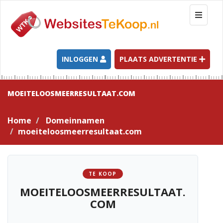
T
o
g
g
l
INLOGGEN
PLAATS ADVERTENTIE
e
n
a
MOEITELOOSMEERRESULTAAT.COM
v
i
Home
Domeinnamen
g
moeiteloosmeerresultaat.com
a
t
i
o
TE KOOP
n
MOEITELOOSMEERRESULTAAT.
COM