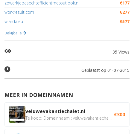
zowerkjepasechtefficientmetoutlook.nl
€177
workresult.com
€277
wiarda.eu
€577
Bekijk alle
35 Views
Geplaatst op 01-07-2015
MEER IN DOMEINNAMEN
veluwevakantiechalet.nl
€300
Te koop: Domeinnaam : veluwevakantiechalet.nl Bent u...