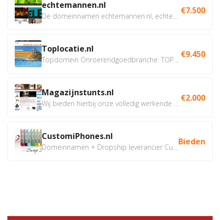
echtemannen.nl
€7.500
De domeinnamen echtemannen.nl, echtemannen.be en...
Toplocatie.nl
€9.450
Topdomein Onroerendgoedbranche: TOPLOCATIE.nl Betreft:...
Magazijnstunts.nl
€2.000
Wij bieden hierbij onze volledig werkende webshop aan ivm...
CustomiPhones.nl
Bieden
Domeinnamen + Dropship leverancier CustomiPhones.nl €350...