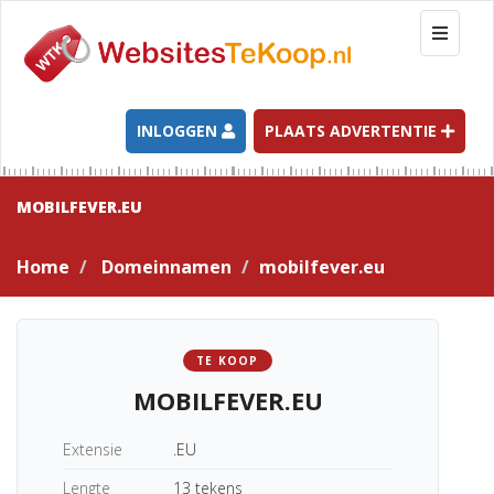
T
o
g
g
l
INLOGGEN
PLAATS ADVERTENTIE
e
n
a
MOBILFEVER.EU
v
i
Home
Domeinnamen
mobilfever.eu
g
a
t
i
TE KOOP
o
MOBILFEVER.EU
n
Extensie
.EU
Lengte
13 tekens