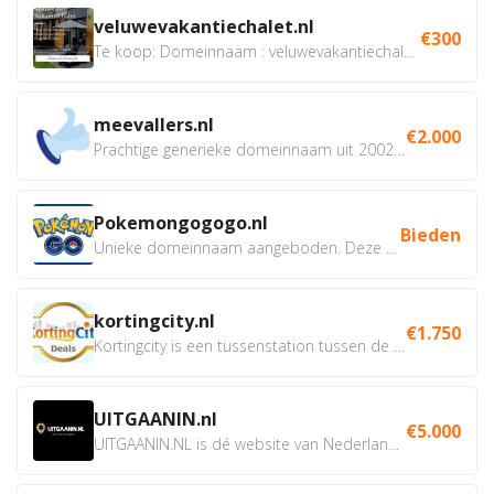
veluwevakantiechalet.nl
€300
Te koop: Domeinnaam : veluwevakantiechalet.nl Bent u...
meevallers.nl
€2.000
Prachtige generieke domeinnaam uit 2002 eventueel met social...
Pokemongogogo.nl
Bieden
Unieke domeinnaam aangeboden. Deze Domeinnamen hebben...
kortingcity.nl
€1.750
Kortingcity is een tussenstation tussen de winkelier,...
UITGAANIN.nl
€5.000
UITGAANIN.NL is dé website van Nederland waarop jij...