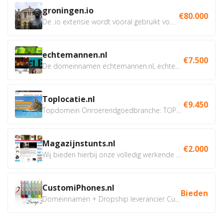
groningen.io
€80.000
De .io extensie wordt vooral gebruikt voor innovatie, bio en...
echtemannen.nl
€7.500
De domeinnamen echtemannen.nl, echtemannen.be en...
Toplocatie.nl
€9.450
Topdomein Onroerendgoedbranche: TOPLOCATIE.nl Betreft:...
Magazijnstunts.nl
€2.000
Wij bieden hierbij onze volledig werkende webshop aan ivm...
CustomiPhones.nl
Bieden
Domeinnamen + Dropship leverancier CustomiPhones.nl €350...