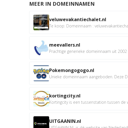
MEER IN DOMEINNAMEN
veluwevakantiechalet.nl
Te koop: Domeinnaam : veluwevakantiechale
meevallers.nl
Prachtige generieke domeinnaam uit 2002 e
Pokemongogogo.nl
Unieke domeinnaam aangeboden. Deze D
kortingcity.nl
Kortingcity is een tussenstation tussen de wi
UITGAANIN.nl
UITGAANIN.NL is dé website van Nederland w