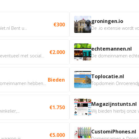
groningen.io
€300
t.nl Bent u...
De .io extensie wordt vo
echtemannen.nl
€2.000
ventueel met social...
De domeinnamen echtem
Toplocatie.nl
Bieden
omeinnamen hebben...
Topdomein Onroerendgoe
Magazijnstunts.nl
€1.750
nkelier,...
Wij bieden hierbij onze
CustomiPhones.nl
€5.000
aarop jij...
Domeinnamen + Dropship