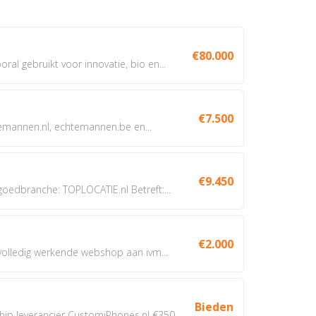
€80.000
oral gebruikt voor innovatie, bio en...
€7.500
annen.nl, echtemannen.be en...
€9.450
dbranche: TOPLOCATIE.nl Betreft:...
€2.000
 volledig werkende webshop aan ivm...
Bieden
 leverancier CustomiPhones.nl €350...