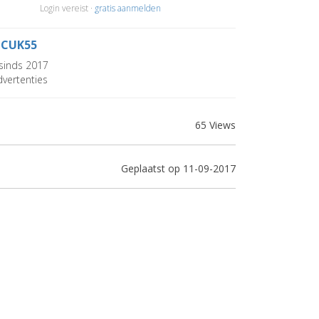
Login vereist ·
gratis aanmelden
LCUK55
sinds 2017
vertenties
65 Views
Geplaatst op 11-09-2017