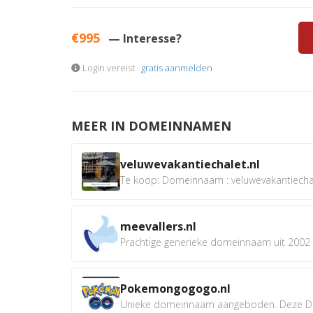
€995
— Interesse?
Login vereist ·
gratis aanmelden
MEER IN DOMEINNAMEN
veluwevakantiechalet.nl
Te koop: Domeinnaam : veluwevakantiechale
meevallers.nl
Prachtige generieke domeinnaam uit 2002 e
Pokemongogogo.nl
Unieke domeinnaam aangeboden. Deze D