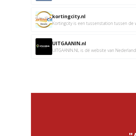
kortingcity.nl
Kortingcity is een tussenstation tussen de wi
UITGAANIN.nl
UITGAANIN.NL is dé website van Nederland w
"