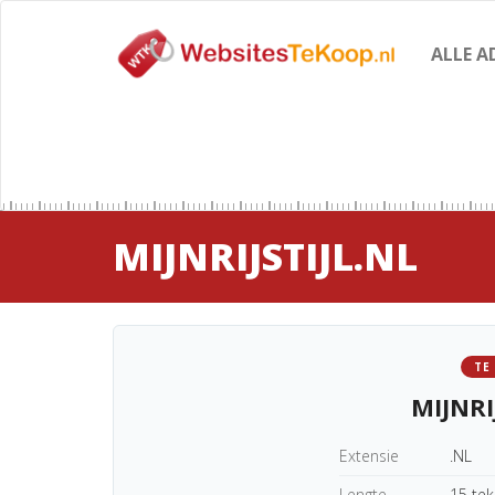
ALLE A
MIJNRIJSTIJL.NL
TE
MIJNRI
Extensie
.NL
Lengte
15 te