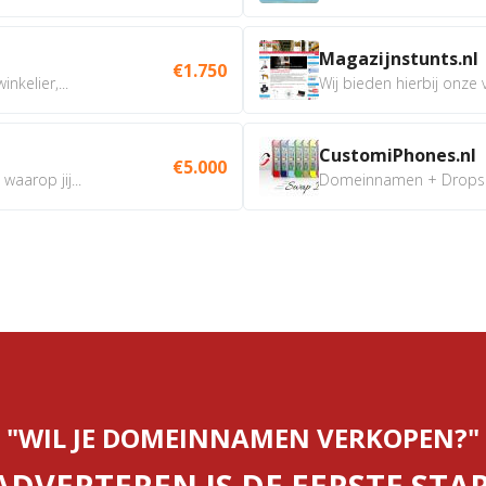
Magazijnstunts.nl
€1.750
nkelier,...
Wij bieden hierbij onze
CustomiPhones.nl
€5.000
aarop jij...
Domeinnamen + Dropship
"WIL JE DOMEINNAMEN VERKOPEN?"
ADVERTEREN IS DE EERSTE STAP