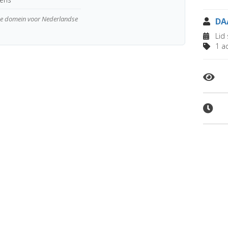
wde domein voor Nederlandse
DA
Lid 
1 ad
: