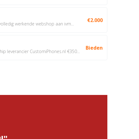
€2.000
 volledig werkende webshop aan ivm...
Bieden
 leverancier CustomiPhones.nl €350...
!"