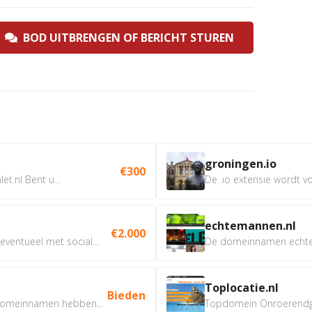
BOD UITBRENGEN OF BERICHT STUREN
groningen.io
€300
t.nl Bent u...
De .io extensie wordt vo
echtemannen.nl
€2.000
ventueel met social...
De domeinnamen echtem
Toplocatie.nl
Bieden
omeinnamen hebben...
Topdomein Onroerendgoe