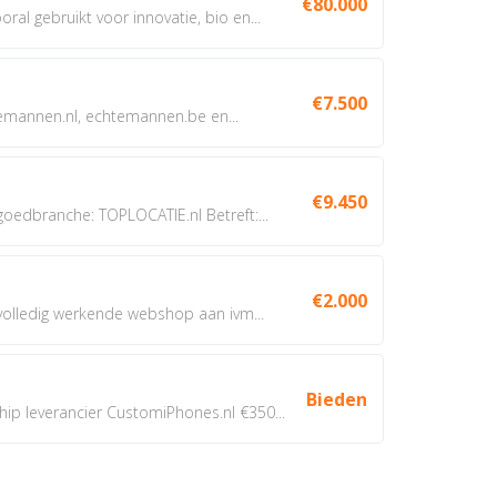
€80.000
oral gebruikt voor innovatie, bio en...
€7.500
annen.nl, echtemannen.be en...
€9.450
dbranche: TOPLOCATIE.nl Betreft:...
€2.000
 volledig werkende webshop aan ivm...
Bieden
 leverancier CustomiPhones.nl €350...