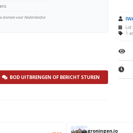
kens
wde domein voor Nederlandse
IW
Lid 
1 ad
BOD UITBRENGEN OF BERICHT STUREN
groningen.io