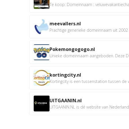
Te koop: Domeinnaam : veluwevakantiechale
meevallers.nl
Prachtige generieke domeinnaam uit 2002 e
Pokemongogogo.nl
Unieke domeinnaam aangeboden. Deze D
kortingcity.nl
Kortingcity is een tussenstation tussen de wi
UITGAANIN.nl
UITGAANIN.NL is dé website van Nederland w