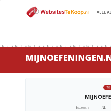
ALLE A
MIJNOEFENINGEN.
TE
MIJNOEF
Extensie
.NL