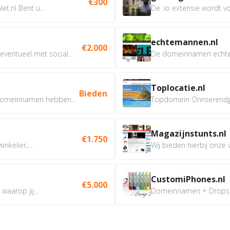
€300
t.nl Bent u...
De .io extensie wordt vo
echtemannen.nl
€2.000
ventueel met social...
De domeinnamen echtem
Toplocatie.nl
Bieden
omeinnamen hebben...
Topdomein Onroerendgoe
Magazijnstunts.nl
€1.750
nkelier,...
Wij bieden hierbij onze
CustomiPhones.nl
€5.000
aarop jij...
Domeinnamen + Dropship