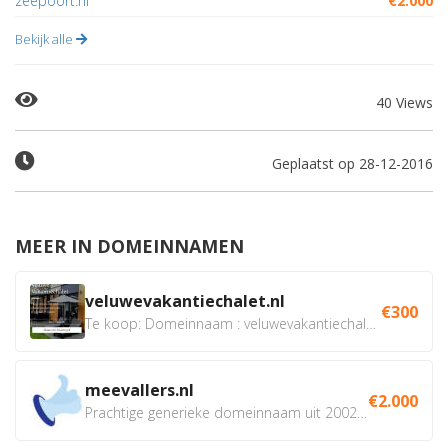
zeepoort.nl
€2.000
Bekijk alle
40 Views
Geplaatst op 28-12-2016
MEER IN DOMEINNAMEN
veluwevakantiechalet.nl
€300
Te koop: Domeinnaam : veluwevakantiechalet.nl Bent u...
meevallers.nl
€2.000
Prachtige generieke domeinnaam uit 2002 eventueel met social...