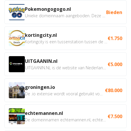
Pokemongogogo.nl
Bieden
Unieke domeinnaam aangeboden. Deze Domeinnamen hebben...
kortingcity.nl
€1.750
Kortingcity is een tussenstation tussen de winkelier,...
UITGAANIN.nl
€5.000
UITGAANIN.NL is dé website van Nederland waarop jij...
groningen.io
€80.000
De .io extensie wordt vooral gebruikt voor innovatie, bio en...
echtemannen.nl
€7.500
De domeinnamen echtemannen.nl, echtemannen.be en...