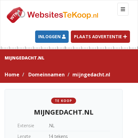
T
o
g
g
l
INLOGGEN
PLAATS ADVERTENTIE
e
n
a
MIJNGEDACHT.NL
v
i
Home
Domeinnamen
mijngedacht.nl
g
a
t
i
TE KOOP
o
MIJNGEDACHT.NL
n
Extensie
.NL
Lengte
14 tekens