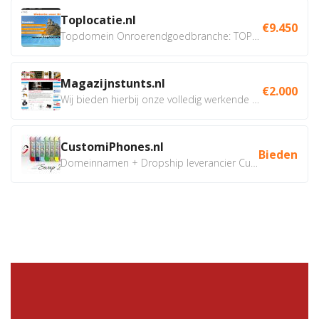
Toplocatie.nl
€9.450
Topdomein Onroerendgoedbranche: TOPLOCATIE.nl Betreft:...
Magazijnstunts.nl
€2.000
Wij bieden hierbij onze volledig werkende webshop aan ivm...
CustomiPhones.nl
Bieden
Domeinnamen + Dropship leverancier CustomiPhones.nl €350...