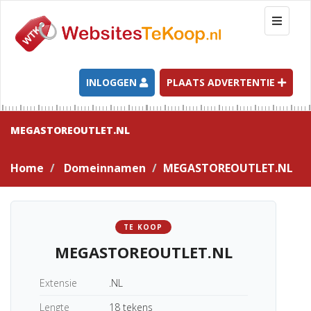
T
o
g
g
l
INLOGGEN
PLAATS ADVERTENTIE
e
n
a
MEGASTOREOUTLET.NL
v
i
Home
Domeinnamen
MEGASTOREOUTLET.NL
g
a
t
i
TE KOOP
o
MEGASTOREOUTLET.NL
n
Extensie
.NL
Lengte
18 tekens