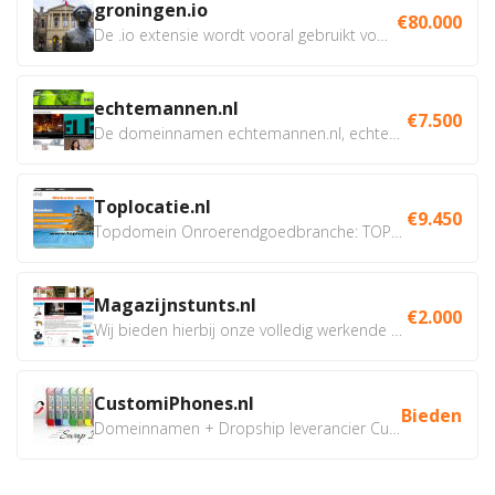
groningen.io
€80.000
De .io extensie wordt vooral gebruikt voor innovatie, bio en...
echtemannen.nl
€7.500
De domeinnamen echtemannen.nl, echtemannen.be en...
Toplocatie.nl
€9.450
Topdomein Onroerendgoedbranche: TOPLOCATIE.nl Betreft:...
Magazijnstunts.nl
€2.000
Wij bieden hierbij onze volledig werkende webshop aan ivm...
CustomiPhones.nl
Bieden
Domeinnamen + Dropship leverancier CustomiPhones.nl €350...