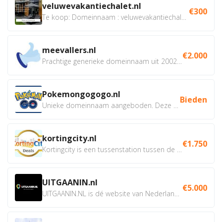
veluwevakantiechalet.nl
€300
Te koop: Domeinnaam : veluwevakantiechalet.nl Bent u...
meevallers.nl
€2.000
Prachtige generieke domeinnaam uit 2002 eventueel met social...
Pokemongogogo.nl
Bieden
Unieke domeinnaam aangeboden. Deze Domeinnamen hebben...
kortingcity.nl
€1.750
Kortingcity is een tussenstation tussen de winkelier,...
UITGAANIN.nl
€5.000
UITGAANIN.NL is dé website van Nederland waarop jij...