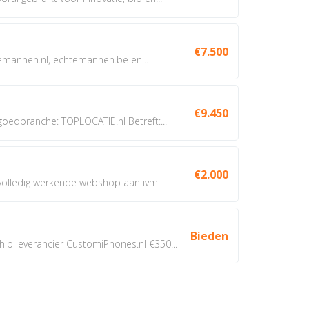
€7.500
annen.nl, echtemannen.be en...
€9.450
dbranche: TOPLOCATIE.nl Betreft:...
€2.000
 volledig werkende webshop aan ivm...
Bieden
 leverancier CustomiPhones.nl €350...