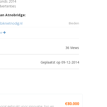
sinds 2014
vertenties
an Atnobridge:
iknietnodig.nl
Bieden
lle
36 Views
Geplaatst op 09-12-2014
€80.000
oral gebruikt voor innovatie, bio en...