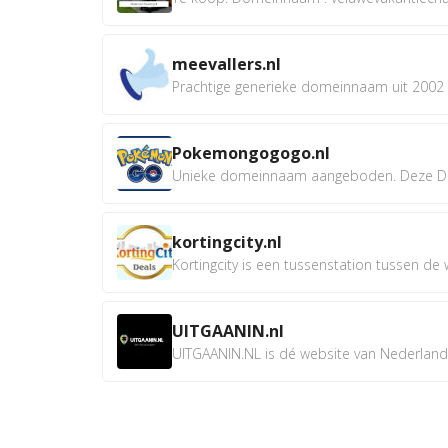
meevallers.nl
Prachtige generieke domeinnaam uit 2002 e
Pokemongogogo.nl
Unieke domeinnaam aangeboden. Deze D
kortingcity.nl
Kortingcity is een tussenstation tussen de wi
UITGAANIN.nl
UITGAANIN.NL is dé website van Nederland w