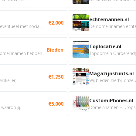
echtemannen.nl
€2.000
ventueel met social...
De domeinnamen echtem
Toplocatie.nl
Bieden
omeinnamen hebben...
Topdomein Onroerendgoe
Magazijnstunts.nl
€1.750
nkelier,...
Wij bieden hierbij onze
CustomiPhones.nl
€5.000
aarop jij...
Domeinnamen + Dropship