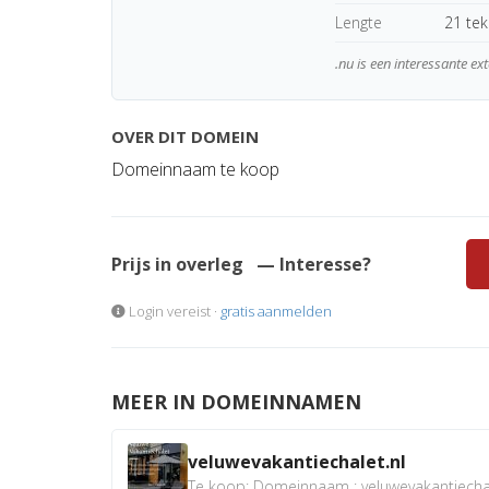
Lengte
21 te
.nu is een interessante ex
OVER DIT DOMEIN
Domeinnaam te koop
Prijs in overleg
— Interesse?
Login vereist ·
gratis aanmelden
MEER IN DOMEINNAMEN
veluwevakantiechalet.nl
Te koop: Domeinnaam : veluwevakantiechale