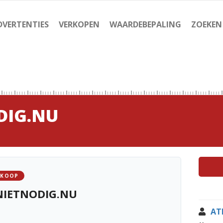
DVERTENTIES
VERKOPEN
WAARDEBEPALING
ZOEKEN
DIG.NU
 KOOP
NIETNODIG.NU
AT