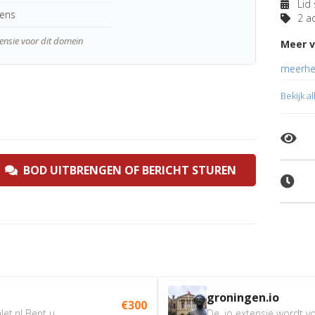
Lid 
kens
2 ad
tensie voor dit domein
Meer v
meerheb
Bekijk a
BOD UITBRENGEN OF BERICHT STUREN
groningen.io
€300
t.nl Bent u...
De .io extensie wordt vo