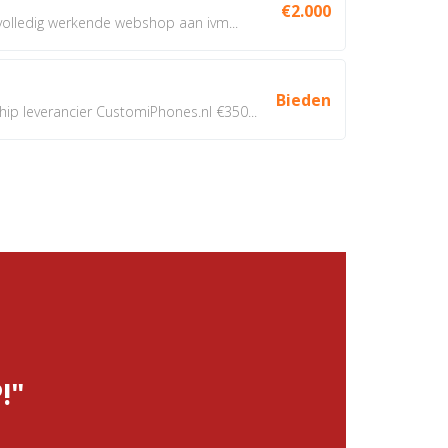
€2.000
 volledig werkende webshop aan ivm...
Bieden
 leverancier CustomiPhones.nl €350...
!"