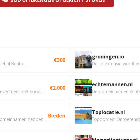
BOD UITBRENGEN OF BERICHT STUREN
groningen.io
€300
t.nl Bent u...
De .io extensie wordt vo
echtemannen.nl
€2.000
ventueel met social...
De domeinnamen echtem
Toplocatie.nl
Bieden
omeinnamen hebben...
Topdomein Onroerendgoe
Magazijnstunts.nl