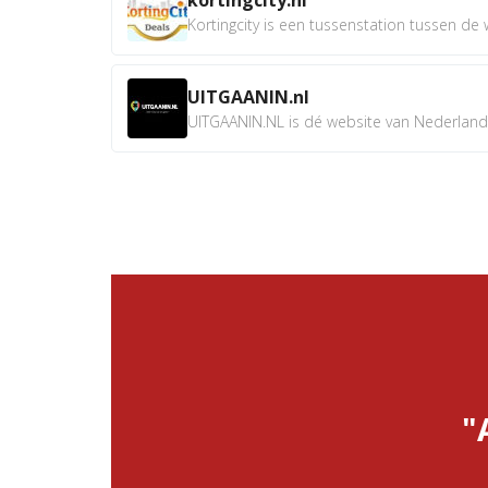
Kortingcity is een tussenstation tussen de wi
UITGAANIN.nl
UITGAANIN.NL is dé website van Nederland w
"