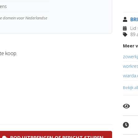
kens
wde domein voor Nederlandse
BR
Lid 
89 a
Meer v
te koop.
zowerkj
workre
wiarda.
Bekijk a