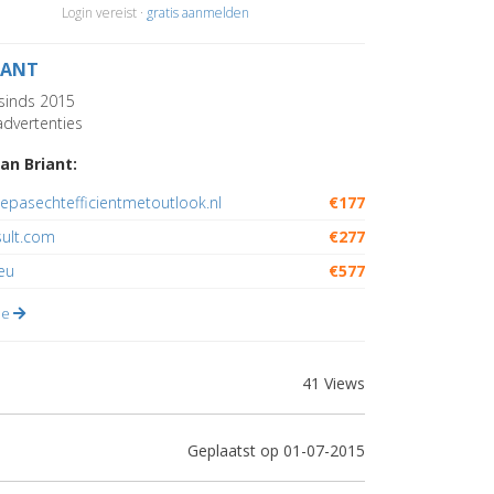
Login vereist ·
gratis aanmelden
IANT
sinds 2015
dvertenties
an Briant:
epasechtefficientmetoutlook.nl
€177
sult.com
€277
eu
€577
lle
41 Views
Geplaatst op 01-07-2015