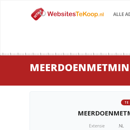
ALLE A
MEERDOENMETMIN
TE
MEERDOENMETM
Extensie
.NL