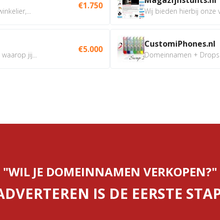
€1.750
nkelier,...
Wij bieden hierbij onze
CustomiPhones.nl
€5.000
aarop jij...
Domeinnamen + Dropship
"WIL JE DOMEINNAMEN VERKOPEN?"
ADVERTEREN IS DE EERSTE STAP