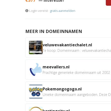
— Interesse?
Login vereist ·
gratis aanmelden
MEER IN DOMEINNAMEN
veluwevakantiechalet.nl
Te koop: Domeinnaam : veluwevakantiechale
meevallers.nl
Prachtige generieke domeinnaam uit 2002 e
Pokemongogogo.nl
Unieke domeinnaam aangeboden. Deze D
kortingcity.nl