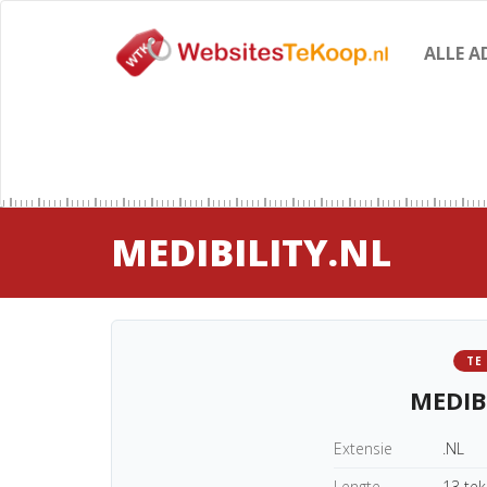
ALLE A
MEDIBILITY.NL
TE
MEDIB
Extensie
.NL
Lengte
13 te