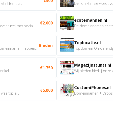
€300
t.nl Bent u...
De .io extensie wordt vo
echtemannen.nl
€2.000
ventueel met social...
De domeinnamen echtem
Toplocatie.nl
Bieden
omeinnamen hebben...
Topdomein Onroerendgoe
Magazijnstunts.nl
€1.750
nkelier,...
Wij bieden hierbij onze
CustomiPhones.nl
€5.000
aarop jij...
Domeinnamen + Dropship