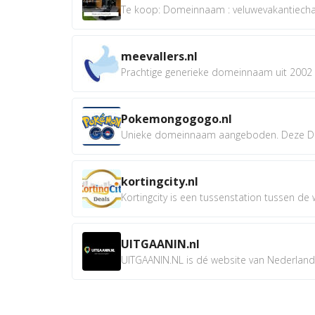
Te koop: Domeinnaam : veluwevakantiechale
meevallers.nl
Prachtige generieke domeinnaam uit 2002 e
Pokemongogogo.nl
Unieke domeinnaam aangeboden. Deze D
kortingcity.nl
Kortingcity is een tussenstation tussen de wi
UITGAANIN.nl
UITGAANIN.NL is dé website van Nederland w