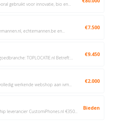
€80.000
oral gebruikt voor innovatie, bio en...
€7.500
annen.nl, echtemannen.be en...
€9.450
dbranche: TOPLOCATIE.nl Betreft:...
€2.000
 volledig werkende webshop aan ivm...
Bieden
 leverancier CustomiPhones.nl €350...