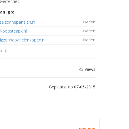
vertenties
an jgb:
ealzonnepanelen.nl
Bieden
koopsteapk.nl
Bieden
ligzonnepanelenkopen.nl
Bieden
lle
43 Views
Geplaatst op 07-05-2015