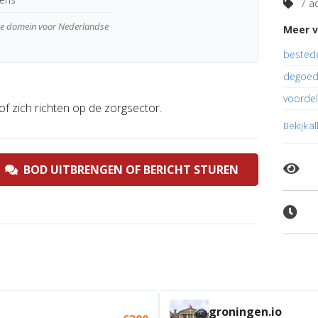
7 ad
wde domein voor Nederlandse
Meer v
bested
degoed
voorde
 of zich richten op de zorgsector.
Bekijk a
BOD UITBRENGEN OF BERICHT STUREN
groningen.io