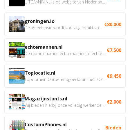
UITGAANIN.NL is dé website van Nederland waarop jij...
groningen.io
€80.000
De .io extensie wordt vooral gebruikt voor innovatie, bio en...
echtemannen.nl
€7.500
De domeinnamen echtemannen.nl, echtemannen.be en...
Toplocatie.nl
€9.450
Topdomein Onroerendgoedbranche: TOPLOCATIE.nl Betreft:...
Magazijnstunts.nl
€2.000
Wij bieden hierbij onze volledig werkende webshop aan ivm...
CustomiPhones.nl
Bieden