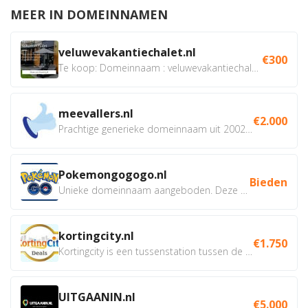
MEER IN DOMEINNAMEN
veluwevakantiechalet.nl
€300
Te koop: Domeinnaam : veluwevakantiechalet.nl Bent u...
meevallers.nl
€2.000
Prachtige generieke domeinnaam uit 2002 eventueel met social...
Pokemongogogo.nl
Bieden
Unieke domeinnaam aangeboden. Deze Domeinnamen hebben...
kortingcity.nl
€1.750
Kortingcity is een tussenstation tussen de winkelier,...
UITGAANIN.nl
€5.000