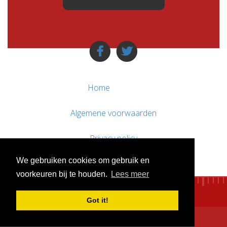
Home
Algemene voorwaarden
Privacy policy
We gebruiken cookies om gebruik en
Contact / Support
voorkeuren bij te houden.
Lees meer
Got it!
© WebsitesTeKoop.nl 2010 - 2026