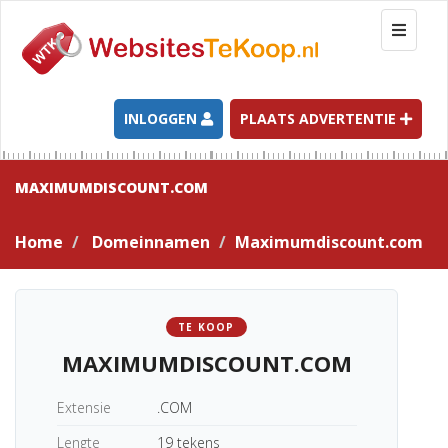
T
o
g
g
l
INLOGGEN
PLAATS ADVERTENTIE
e
n
a
MAXIMUMDISCOUNT.COM
v
i
Home
Domeinnamen
Maximumdiscount.com
g
a
t
i
TE KOOP
o
MAXIMUMDISCOUNT.COM
n
Extensie
.COM
Lengte
19 tekens