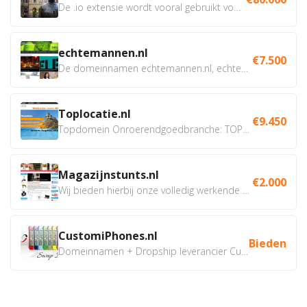
De .io extensie wordt vooral gebruikt voor innovatie, bio en...
echtemannen.nl
€7.500
De domeinnamen echtemannen.nl, echtemannen.be en...
Toplocatie.nl
€9.450
Topdomein Onroerendgoedbranche: TOPLOCATIE.nl Betreft:...
Magazijnstunts.nl
€2.000
Wij bieden hierbij onze volledig werkende webshop aan ivm...
CustomiPhones.nl
Bieden
Domeinnamen + Dropship leverancier CustomiPhones.nl €350...