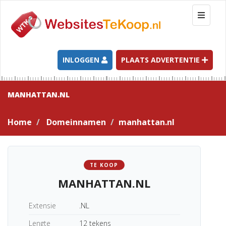
T
o
g
g
l
INLOGGEN
PLAATS ADVERTENTIE
e
n
a
MANHATTAN.NL
v
i
Home
Domeinnamen
manhattan.nl
g
a
t
i
TE KOOP
o
MANHATTAN.NL
n
Extensie
.NL
Lengte
12 tekens