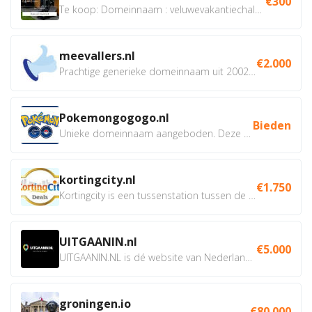
€300
Te koop: Domeinnaam : veluwevakantiechalet.nl Bent u...
meevallers.nl
€2.000
Prachtige generieke domeinnaam uit 2002 eventueel met social...
Pokemongogogo.nl
Bieden
Unieke domeinnaam aangeboden. Deze Domeinnamen hebben...
kortingcity.nl
€1.750
Kortingcity is een tussenstation tussen de winkelier,...
UITGAANIN.nl
€5.000
UITGAANIN.NL is dé website van Nederland waarop jij...
groningen.io
€80.000