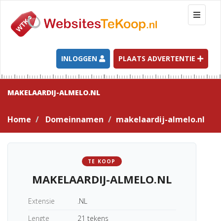
T
o
g
g
l
INLOGGEN
PLAATS ADVERTENTIE
e
n
a
MAKELAARDIJ-ALMELO.NL
v
i
Home
Domeinnamen
makelaardij-almelo.nl
g
a
t
i
TE KOOP
o
MAKELAARDIJ-ALMELO.NL
n
Extensie
.NL
Lengte
21 tekens