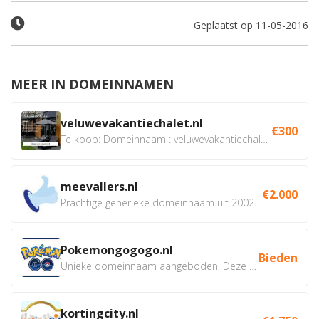
Geplaatst op 11-05-2016
MEER IN DOMEINNAMEN
veluwevakantiechalet.nl
€300
Te koop: Domeinnaam : veluwevakantiechalet.nl Bent u...
meevallers.nl
€2.000
Prachtige generieke domeinnaam uit 2002 eventueel met social...
Pokemongogogo.nl
Bieden
Unieke domeinnaam aangeboden. Deze Domeinnamen hebben...
kortingcity.nl