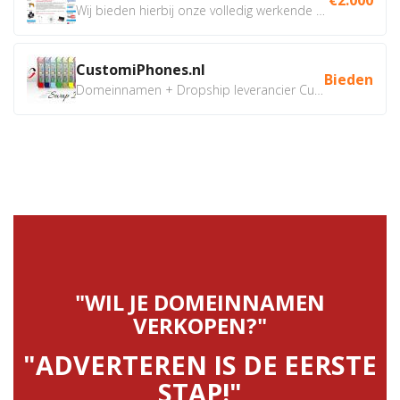
Wij bieden hierbij onze volledig werkende webshop aan ivm...
CustomiPhones.nl
Bieden
Domeinnamen + Dropship leverancier CustomiPhones.nl €350...
"WIL JE DOMEINNAMEN
VERKOPEN?"
"ADVERTEREN IS DE EERSTE
STAP!"