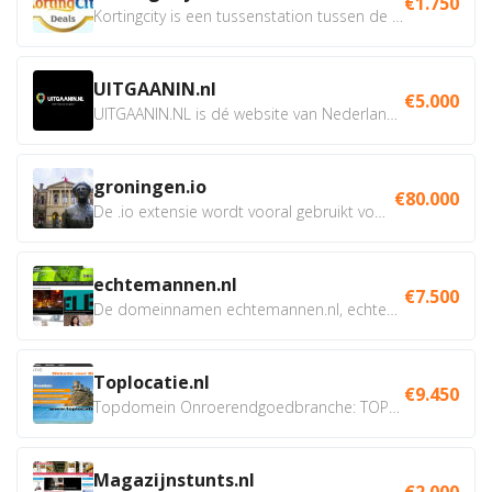
€1.750
Kortingcity is een tussenstation tussen de winkelier,...
UITGAANIN.nl
€5.000
UITGAANIN.NL is dé website van Nederland waarop jij...
groningen.io
€80.000
De .io extensie wordt vooral gebruikt voor innovatie, bio en...
echtemannen.nl
€7.500
De domeinnamen echtemannen.nl, echtemannen.be en...
Toplocatie.nl
€9.450
Topdomein Onroerendgoedbranche: TOPLOCATIE.nl Betreft:...
Magazijnstunts.nl
€2.000