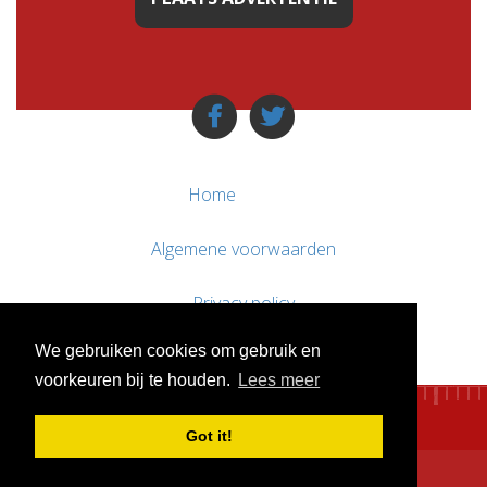
Home
Algemene voorwaarden
Privacy policy
We gebruiken cookies om gebruik en
Contact / Support
voorkeuren bij te houden.
Lees meer
Got it!
© WebsitesTeKoop.nl 2010 - 2026