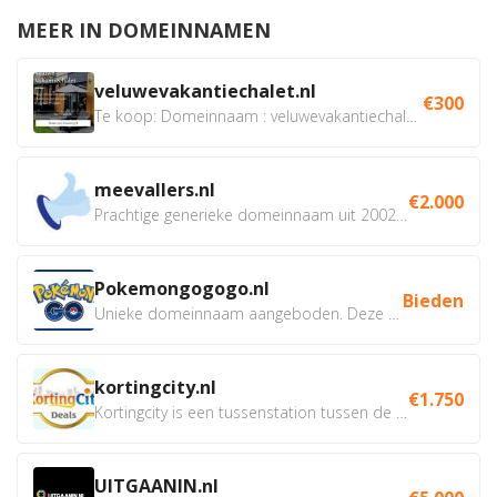
MEER IN DOMEINNAMEN
veluwevakantiechalet.nl
€300
Te koop: Domeinnaam : veluwevakantiechalet.nl Bent u...
meevallers.nl
€2.000
Prachtige generieke domeinnaam uit 2002 eventueel met social...
Pokemongogogo.nl
Bieden
Unieke domeinnaam aangeboden. Deze Domeinnamen hebben...
kortingcity.nl
€1.750
Kortingcity is een tussenstation tussen de winkelier,...
UITGAANIN.nl