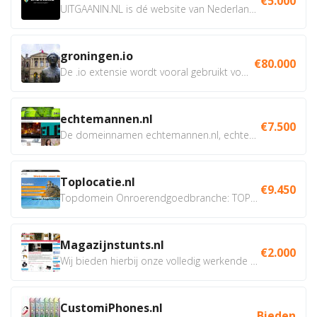
€5.000
UITGAANIN.NL is dé website van Nederland waarop jij...
groningen.io
€80.000
De .io extensie wordt vooral gebruikt voor innovatie, bio en...
echtemannen.nl
€7.500
De domeinnamen echtemannen.nl, echtemannen.be en...
Toplocatie.nl
€9.450
Topdomein Onroerendgoedbranche: TOPLOCATIE.nl Betreft:...
Magazijnstunts.nl
€2.000
Wij bieden hierbij onze volledig werkende webshop aan ivm...
CustomiPhones.nl
Bieden