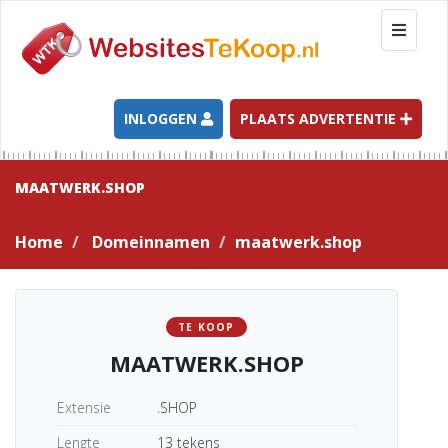
T
o
g
g
l
INLOGGEN
PLAATS ADVERTENTIE
e
n
a
MAATWERK.SHOP
v
i
Home
Domeinnamen
maatwerk.shop
g
a
t
i
TE KOOP
o
MAATWERK.SHOP
n
Extensie
.SHOP
Lengte
13 tekens