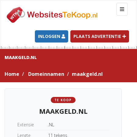
T
o
g
g
l
INLOGGEN
PLAATS ADVERTENTIE
e
n
a
MAAKGELD.NL
v
i
Home
Domeinnamen
maakgeld.nl
g
a
t
i
TE KOOP
o
MAAKGELD.NL
n
Extensie
.NL
Lengte
11 tekens