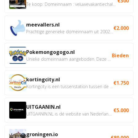
€300
Te koop: Domeinnaam : veluwevakantiechalet.nl Bent u...
meevallers.nl
€2.000
Prachtige generieke domeinnaam uit 2002 eventueel met social...
Pokemongogogo.nl
Bieden
Unieke domeinnaam aangeboden. Deze Domeinnamen hebben...
kortingcity.nl
€1.750
Kortingcity is een tussenstation tussen de winkelier,...
UITGAANIN.nl
€5.000
UITGAANIN.NL is dé website van Nederland waarop jij...
groningen.io
€80.000