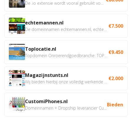
De .io extensie wordt vooral gebruikt voor innovatie, bio en...
echtemannen.nl
€7.500
De domeinnamen echtemannen.nl, echtemannen.be en...
Toplocatie.nl
€9.450
Topdomein Onroerendgoedbranche: TOPLOCATIE.nl Betreft:...
Magazijnstunts.nl
€2.000
Wij bieden hierbij onze volledig werkende webshop aan ivm...
CustomiPhones.nl
Bieden
Domeinnamen + Dropship leverancier CustomiPhones.nl €350...