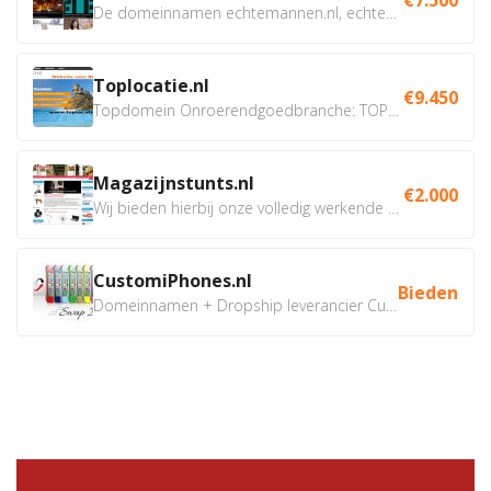
De domeinnamen echtemannen.nl, echtemannen.be en...
Toplocatie.nl
€9.450
Topdomein Onroerendgoedbranche: TOPLOCATIE.nl Betreft:...
Magazijnstunts.nl
€2.000
Wij bieden hierbij onze volledig werkende webshop aan ivm...
CustomiPhones.nl
Bieden
Domeinnamen + Dropship leverancier CustomiPhones.nl €350...