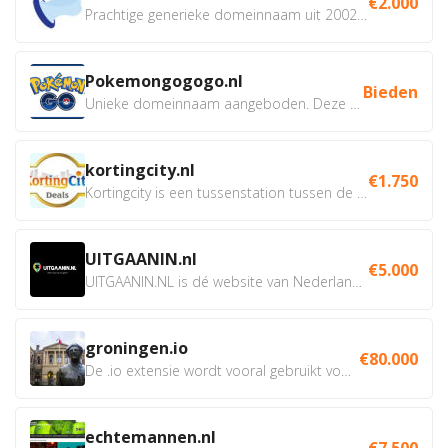
€2.000
Prachtige generieke domeinnaam uit 2002 eventueel met social...
Pokemongogogo.nl
Bieden
Unieke domeinnaam aangeboden. Deze Domeinnamen hebben...
kortingcity.nl
€1.750
Kortingcity is een tussenstation tussen de winkelier,...
UITGAANIN.nl
€5.000
UITGAANIN.NL is dé website van Nederland waarop jij...
groningen.io
€80.000
De .io extensie wordt vooral gebruikt voor innovatie, bio en...
echtemannen.nl
€7.500