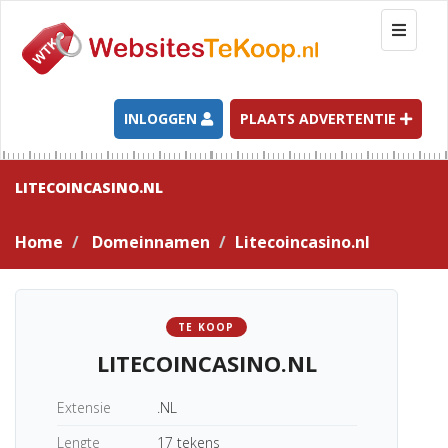
T
o
g
g
l
INLOGGEN
PLAATS ADVERTENTIE
e
n
a
LITECOINCASINO.NL
v
i
Home
Domeinnamen
Litecoincasino.nl
g
a
t
i
TE KOOP
o
LITECOINCASINO.NL
n
Extensie
.NL
Lengte
17 tekens