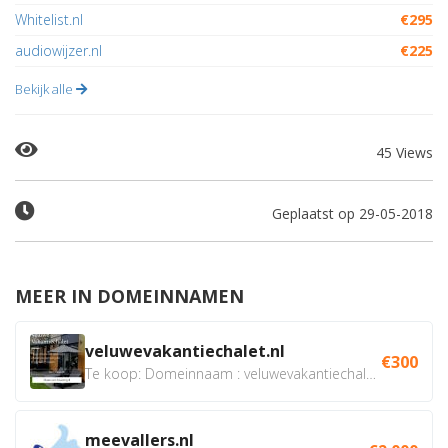
Whitelist.nl
€295
audiowijzer.nl
€225
Bekijk alle
45 Views
Geplaatst op 29-05-2018
MEER IN DOMEINNAMEN
veluwevakantiechalet.nl
€300
Te koop: Domeinnaam : veluwevakantiechalet.nl Bent u...
meevallers.nl