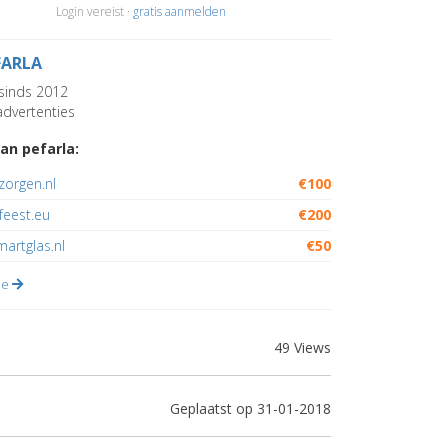
Login vereist ·
gratis aanmelden
FARLA
sinds 2012
dvertenties
an pefarla:
orgen.nl
€100
sfeest.eu
€200
artglas.nl
€50
lle
49 Views
Geplaatst op 31-01-2018