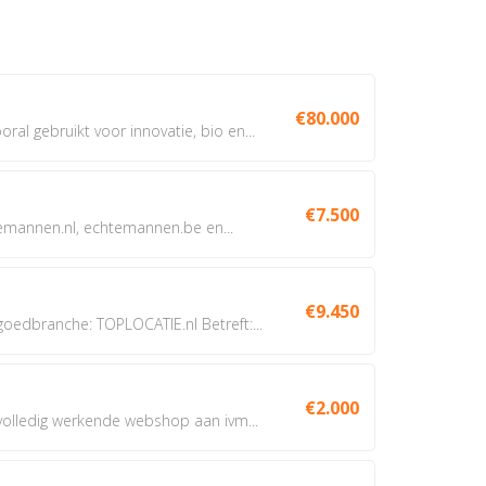
€80.000
oral gebruikt voor innovatie, bio en...
€7.500
annen.nl, echtemannen.be en...
€9.450
dbranche: TOPLOCATIE.nl Betreft:...
€2.000
 volledig werkende webshop aan ivm...