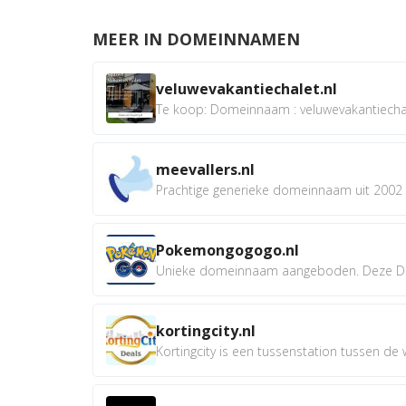
MEER IN DOMEINNAMEN
veluwevakantiechalet.nl
Te koop: Domeinnaam : veluwevakantiechale
meevallers.nl
Prachtige generieke domeinnaam uit 2002 e
Pokemongogogo.nl
Unieke domeinnaam aangeboden. Deze D
kortingcity.nl
Kortingcity is een tussenstation tussen de wi