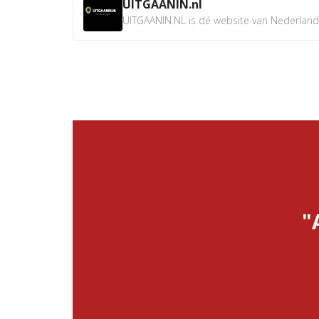
UITGAANIN.nl
UITGAANIN.NL is dé website van Nederland w
"