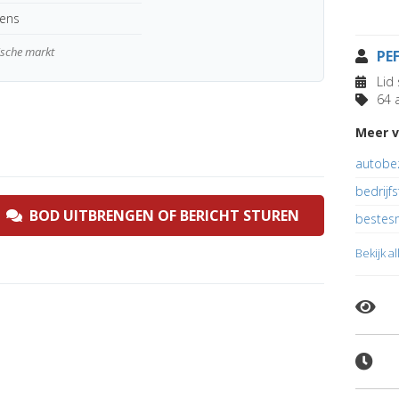
kens
gische markt
PE
Lid 
64 a
Meer v
autobez
bedrijf
BOD UITBRENGEN OF BERICHT STUREN
bestesm
Bekijk a