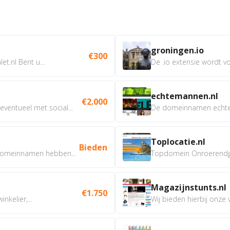
groningen.io
€300
t.nl Bent u...
De .io extensie wordt vo
echtemannen.nl
€2.000
ventueel met social...
De domeinnamen echtem
Toplocatie.nl
Bieden
omeinnamen hebben...
Topdomein Onroerendgoe
Magazijnstunts.nl
€1.750
nkelier,...
Wij bieden hierbij onze