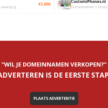
CustomiPhones.nl
€5.000
aarop jij...
Domeinnamen + Dropship
"WIL JE DOMEINNAMEN VERKOPEN?"
ADVERTEREN IS DE EERSTE STAP
PLAATS ADVERTENTIE