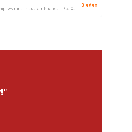
Bieden
 leverancier CustomiPhones.nl €350...
!"