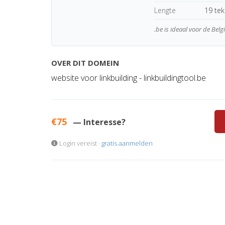
Lengte
19 te
.be is ideaal voor de Bel
OVER DIT DOMEIN
website voor linkbuilding - linkbuildingtool.be
€75
— Interesse?
Login vereist ·
gratis aanmelden